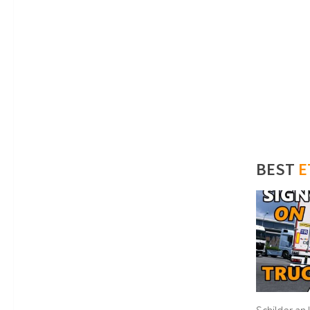
BEST
E