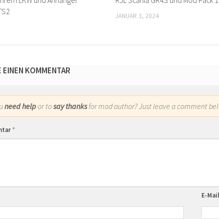
 Ihrem LKW und Anhänger
RJL Scania GR4S und Mod Pack 1
ETS2
JANUAR 3, 2024
E EINEN KOMMENTAR
ou
need help
or to
say thanks
for mod author? Just leave a comment bel
ntar
*
E-Mai