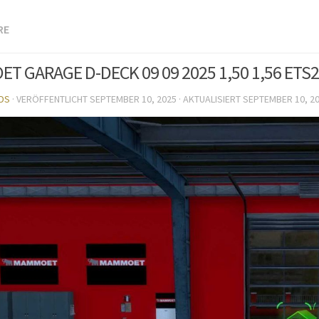
RE
T GARAGE D-DECK 09 09 2025 1,50 1,56 ETS2
DS
· VERÖFFENTLICHT
SEPTEMBER 10, 2025
· AKTUALISIERT
SEPTEMBER 10, 2