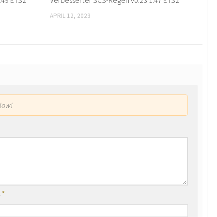
.49 ETS2
Verbesserter SCS-Regen v0.23 1.47 ETS2
APRIL 12, 2023
low!
l
*