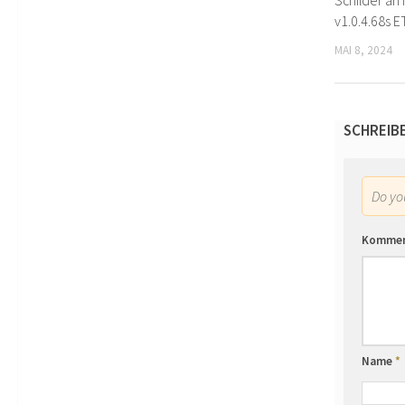
Schilder an
v1.0.4.68s 
MAI 8, 2024
SCHREIB
Do y
Komme
Name
*