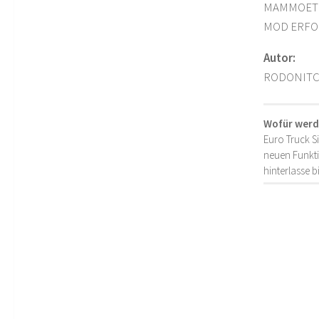
MAMMOET G
MOD ERFOR
Autor:
RODONIT
Wofür werd
Euro Truck S
neuen Funkti
hinterlasse 