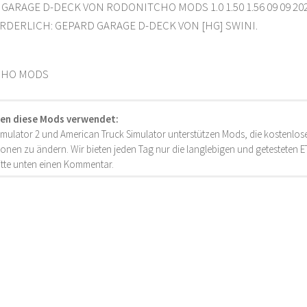
ARAGE D-DECK VON RODONITCHO MODS 1.0 1.50 1.56 09 09 20
DERLICH: GEPARD GARAGE D-DECK VON [HG] SWINI.
CHO MODS
en diese Mods verwendet:
imulator 2 und American Truck Simulator unterstützen Mods, die kostenlose
onen zu ändern. Wir bieten jeden Tag nur die langlebigen und getesteten
bitte unten einen Kommentar.