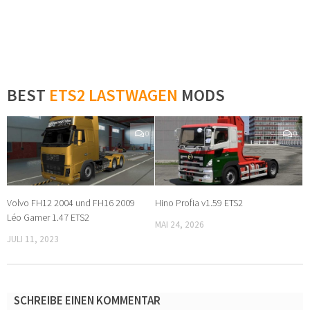
BEST
ETS2 LASTWAGEN
MODS
0
0
Volvo FH12 2004 und FH16 2009
Hino Profia v1.59 ETS2
Léo Gamer 1.47 ETS2
MAI 24, 2026
JULI 11, 2023
SCHREIBE EINEN KOMMENTAR