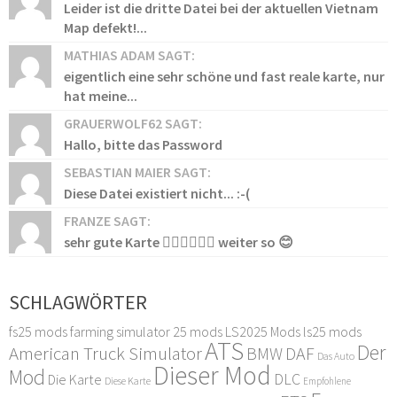
Leider ist die dritte Datei bei der aktuellen Vietnam
Map defekt!...
MATHIAS ADAM SAGT:
eigentlich eine sehr schöne und fast reale karte, nur
hat meine...
GRAUERWOLF62 SAGT:
Hallo, bitte das Password
SEBASTIAN MAIER SAGT:
Diese Datei existiert nicht... :-(
FRANZE SAGT:
sehr gute Karte 👍🏻👍🏻👍🏻 weiter so 😊
SCHLAGWÖRTER
fs25 mods
farming simulator 25 mods
LS2025 Mods
ls25 mods
ATS
Der
American Truck Simulator
DAF
BMW
Das Auto
Dieser Mod
Mod
DLC
Die Karte
Diese Karte
Empfohlene