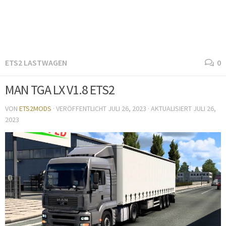
ETS2 LASTWAGEN
0
MAN TGA LX V1.8 ETS2
VON
ETS2MODS
· VERÖFFENTLICHT
JULI 26, 2023
· AKTUALISIERT
JULI 26,
2023