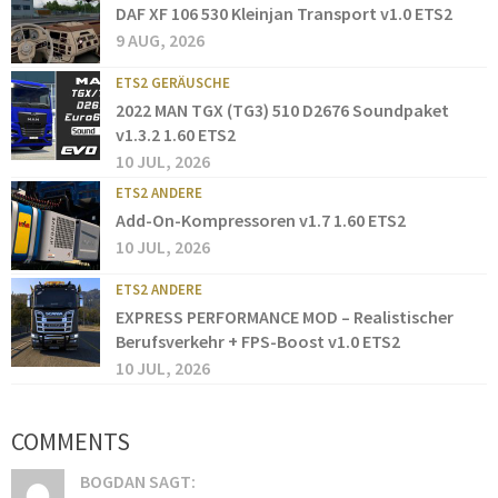
DAF XF 106 530 Kleinjan Transport v1.0 ETS2
9 AUG, 2026
ETS2 GERÄUSCHE
2022 MAN TGX (TG3) 510 D2676 Soundpaket
v1.3.2 1.60 ETS2
10 JUL, 2026
ETS2 ANDERE
Add-On-Kompressoren v1.7 1.60 ETS2
10 JUL, 2026
ETS2 ANDERE
EXPRESS PERFORMANCE MOD – Realistischer
Berufsverkehr + FPS-Boost v1.0 ETS2
10 JUL, 2026
COMMENTS
BOGDAN SAGT: