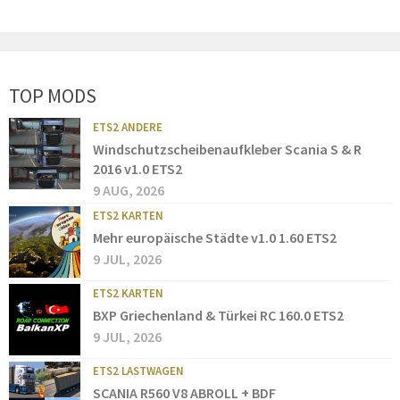
TOP MODS
ETS2 ANDERE
Windschutzscheibenaufkleber Scania S & R
2016 v1.0 ETS2
9 AUG, 2026
ETS2 KARTEN
Mehr europäische Städte v1.0 1.60 ETS2
9 JUL, 2026
ETS2 KARTEN
BXP Griechenland & Türkei RC 160.0 ETS2
9 JUL, 2026
ETS2 LASTWAGEN
SCANIA R560 V8 ABROLL + BDF