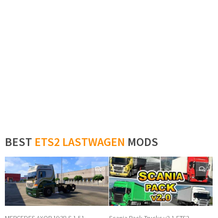
BEST
ETS2 LASTWAGEN
MODS
0
0
MERCEDES AXOR 1938 S 1.51
Scania Pack Trucks v2.1 ETS2