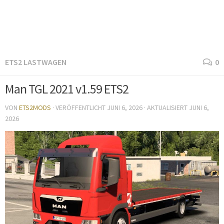
ETS2 LASTWAGEN
0
Man TGL 2021 v1.59 ETS2
VON
ETS2MODS
· VERÖFFENTLICHT
JUNI 6, 2026
· AKTUALISIERT
JUNI 6,
2026