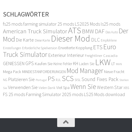
SCHLAGWÖRTER
fs25 mods
farming simulator 25 mods
LS2025 Mods
ls25 mods
ATS
Der
American Truck Simulator
DAF
BMW
Das Auto
Dieser Mod
Mod
DLC
Die Karte
Diese Karte
Empfohlene
Euro
ETS
Erweiterte Kopplung
Erforderliche Spielversion
Einstellungen
Truck Simulator
Exterieur Interieur
Freightliner Cascadia
LKW
GPS
GENIESSEN
KH
Kaufen Sie
LT
Keine Fehler
Laden Sie
MAN
Mod Manager
Mega Pack
Neue Fracht
MINDESTANFORDERUNGEN
SCS
PS
Sound Fixes Pack
Platzieren Sie
SISL
RJL
NG
Stellen
Portugal
Wenn Sie
Verwenden Sie
Western Star
Viel Spa
XBS
Sie
Vielen Dank
FS 25 mods
Farming Simulator 2025 mods
LS25 Mods download