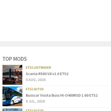
TOP MODS
ETS2 LASTWAGEN
Scania R560 V8 v1.0 ETS2
8 AUG, 2026
ETS2 AUTOS
Busscar Vissta Buss HI-O400RSD 1.60 ETS2
8 JUL, 2026
ETS2 AUTOS