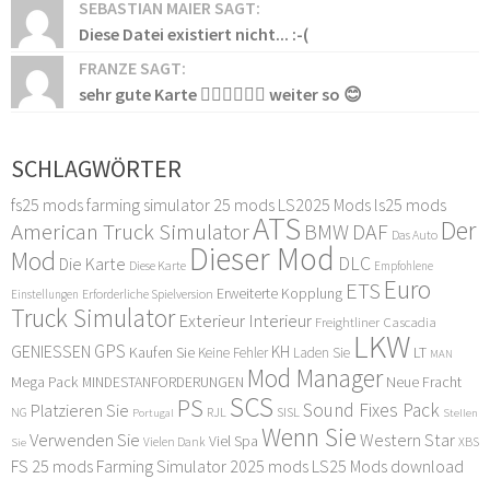
SEBASTIAN MAIER SAGT:
Diese Datei existiert nicht... :-(
FRANZE SAGT:
sehr gute Karte 👍🏻👍🏻👍🏻 weiter so 😊
SCHLAGWÖRTER
fs25 mods
farming simulator 25 mods
LS2025 Mods
ls25 mods
ATS
Der
American Truck Simulator
DAF
BMW
Das Auto
Dieser Mod
Mod
DLC
Die Karte
Diese Karte
Empfohlene
Euro
ETS
Erweiterte Kopplung
Erforderliche Spielversion
Einstellungen
Truck Simulator
Exterieur Interieur
Freightliner Cascadia
LKW
GPS
GENIESSEN
KH
Kaufen Sie
LT
Keine Fehler
Laden Sie
MAN
Mod Manager
Mega Pack
Neue Fracht
MINDESTANFORDERUNGEN
SCS
PS
Sound Fixes Pack
Platzieren Sie
SISL
RJL
NG
Stellen
Portugal
Wenn Sie
Verwenden Sie
Western Star
Viel Spa
XBS
Sie
Vielen Dank
FS 25 mods
Farming Simulator 2025 mods
LS25 Mods download