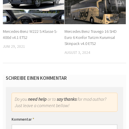
0
0
Mercedes-Benz W222 S-Klasse S-
Mercedes Benz Travego 16 SHD
400d v4.1 ETS2
Euro 6 Konfor Turizm Kurumsal
Skinpack v4.0 ETS2
JUNI 29, 2021
AUGUST 3, 2024
SCHREIBE EINEN KOMMENTAR
Do you
need help
or to
say thanks
for mod author?
Just leave a comment bellow!
Kommentar
*