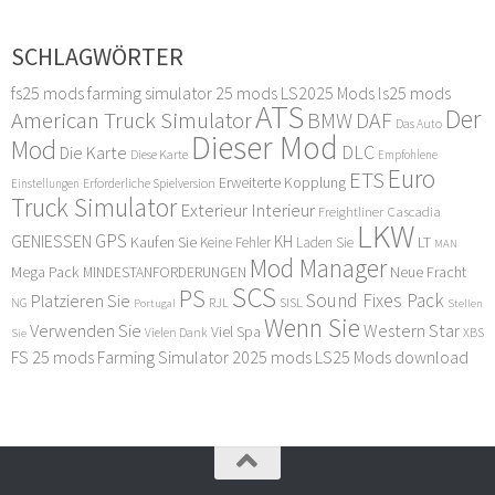
SCHLAGWÖRTER
fs25 mods
farming simulator 25 mods
LS2025 Mods
ls25 mods
ATS
Der
American Truck Simulator
DAF
BMW
Das Auto
Dieser Mod
Mod
DLC
Die Karte
Diese Karte
Empfohlene
Euro
ETS
Erweiterte Kopplung
Erforderliche Spielversion
Einstellungen
Truck Simulator
Exterieur Interieur
Freightliner Cascadia
LKW
GPS
GENIESSEN
KH
Kaufen Sie
LT
Keine Fehler
Laden Sie
MAN
Mod Manager
Mega Pack
Neue Fracht
MINDESTANFORDERUNGEN
SCS
PS
Sound Fixes Pack
Platzieren Sie
SISL
RJL
NG
Stellen
Portugal
Wenn Sie
Verwenden Sie
Western Star
Viel Spa
XBS
Sie
Vielen Dank
FS 25 mods
Farming Simulator 2025 mods
LS25 Mods download