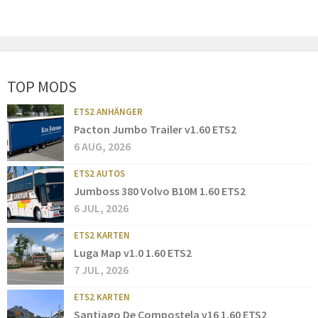
TOP MODS
ETS2 ANHÄNGER
Pacton Jumbo Trailer v1.60 ETS2
6 AUG, 2026
ETS2 AUTOS
Jumboss 380 Volvo B10M 1.60 ETS2
6 JUL, 2026
ETS2 KARTEN
Luga Map v1.0 1.60 ETS2
7 JUL, 2026
ETS2 KARTEN
Santiago De Compostela v16 1.60 ETS2