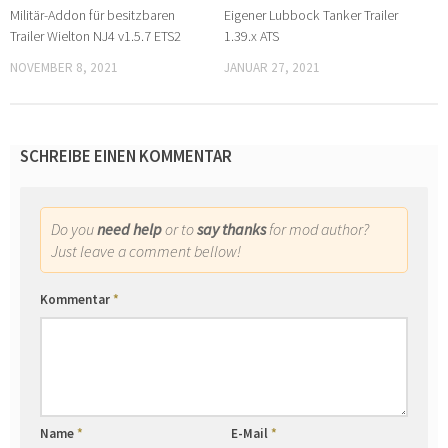
Militär-Addon für besitzbaren
Eigener Lubbock Tanker Trailer
Trailer Wielton NJ4 v1.5.7 ETS2
1.39.x ATS
NOVEMBER 8, 2021
JANUAR 27, 2021
SCHREIBE EINEN KOMMENTAR
Do you
need help
or to
say thanks
for mod author?
Just leave a comment bellow!
Kommentar
*
Name
*
E-Mail
*