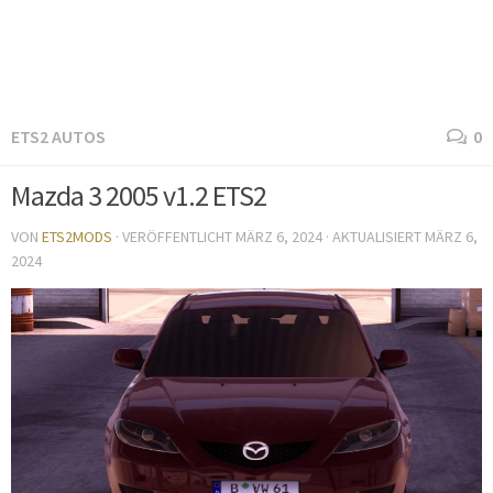
ETS2 AUTOS
0
Mazda 3 2005 v1.2 ETS2
VON
ETS2MODS
· VERÖFFENTLICHT
MÄRZ 6, 2024
· AKTUALISIERT
MÄRZ 6,
2024