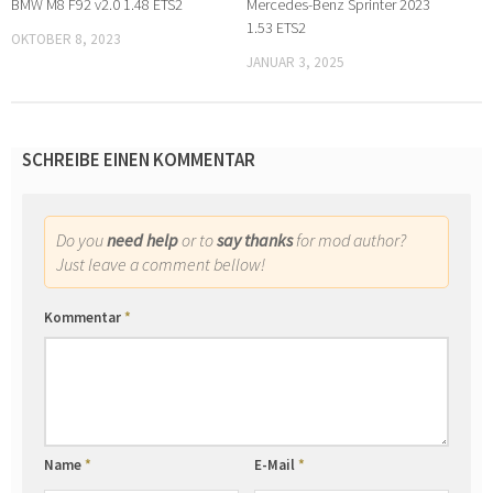
BMW M8 F92 v2.0 1.48 ETS2
Mercedes-Benz Sprinter 2023
1.53 ETS2
OKTOBER 8, 2023
JANUAR 3, 2025
SCHREIBE EINEN KOMMENTAR
Do you
need help
or to
say thanks
for mod author?
Just leave a comment bellow!
Kommentar
*
Name
*
E-Mail
*