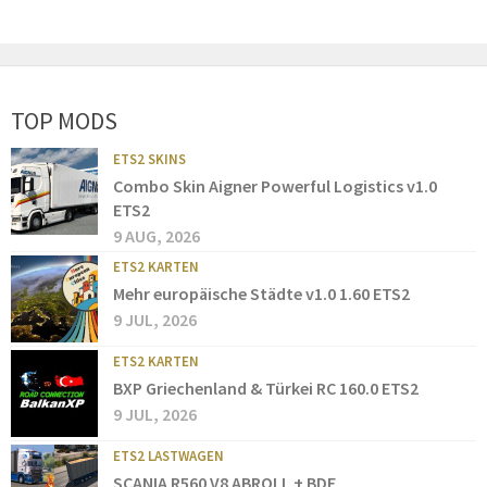
TOP MODS
ETS2 SKINS
Combo Skin Aigner Powerful Logistics v1.0
ETS2
9 AUG, 2026
ETS2 KARTEN
Mehr europäische Städte v1.0 1.60 ETS2
9 JUL, 2026
ETS2 KARTEN
BXP Griechenland & Türkei RC 160.0 ETS2
9 JUL, 2026
ETS2 LASTWAGEN
SCANIA R560 V8 ABROLL + BDF