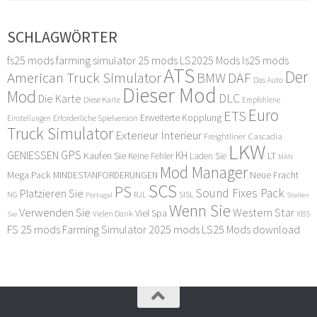
SCHLAGWÖRTER
fs25 mods
farming simulator 25 mods
LS2025 Mods
ls25 mods
ATS
Der
American Truck Simulator
DAF
BMW
Das Auto
Dieser Mod
Mod
DLC
Die Karte
Diese Karte
Empfohlene
Euro
ETS
Erweiterte Kopplung
Erforderliche Spielversion
Einstellungen
Truck Simulator
Exterieur Interieur
Freightliner Cascadia
LKW
GPS
GENIESSEN
KH
Kaufen Sie
LT
Keine Fehler
Laden Sie
MAN
Mod Manager
Mega Pack
Neue Fracht
MINDESTANFORDERUNGEN
SCS
PS
Sound Fixes Pack
Platzieren Sie
SISL
RJL
NG
Stellen
Portugal
Wenn Sie
Verwenden Sie
Western Star
Viel Spa
XBS
Sie
Vielen Dank
FS 25 mods
Farming Simulator 2025 mods
LS25 Mods download