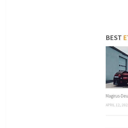
BEST
E
Magirus-Deu
APRIL 12, 202