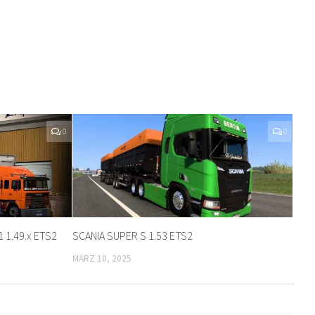
0
0
.1 1.49.x ETS2
SCANIA SUPER S 1.53 ETS2
MÄRZ 10, 2025