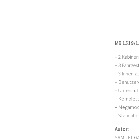
MB 1519/1
– 2 Kabinen
– 8 Fahrges
– 3 Innenr
– Benutzer
– Unterstüt
– Komplet
– Megamod-
– Standalo
Autor:
SAMUEL G