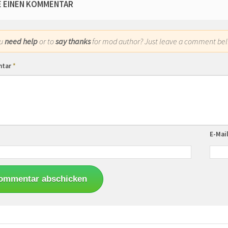
E EINEN KOMMENTAR
ou
need help
or to
say thanks
for mod author? Just leave a comment bel
ntar
*
E-Mai