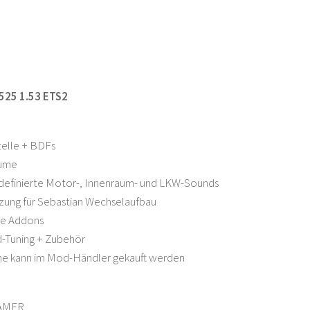
525 1.53 ETS2
telle + BDFs
äume
definierte Motor-, Innenraum- und LKW-Sounds
zung für Sebastian Wechselaufbau
te Addons
Tuning + Zubehör
ne kann im Mod-Händler gekauft werden
AMER