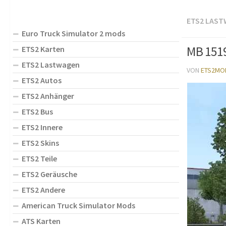
ETS2 LAS
Euro Truck Simulator 2 mods
MB 1519
ETS2 Karten
ETS2 Lastwagen
VON
ETS2MO
ETS2 Autos
ETS2 Anhänger
ETS2 Bus
ETS2 Innere
ETS2 Skins
ETS2 Teile
ETS2 Geräusche
ETS2 Andere
American Truck Simulator Mods
ATS Karten