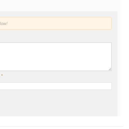
low!
l
*