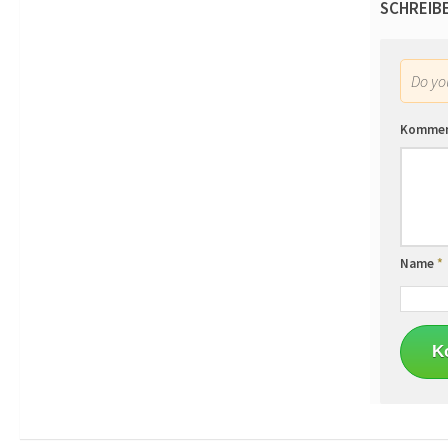
SCHREIB
Do y
Komme
Name
*