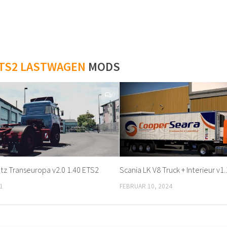
TS2 LASTWAGEN
MODS
0
tz Transeuropa v2.0 1.40 ETS2
Scania LK V8 Truck + Interieur v1
1
FEBRUAR 10, 2024