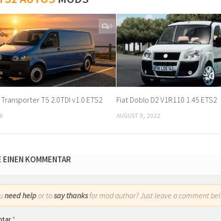
0
Transporter T5 2.0TDI v1.0 ETS2
Fiat Doblo D2 V1R110 1.45 ETS2
6
AUGUST 9, 2022
E EINEN KOMMENTAR
ou
need help
or to
say thanks
for mod author? Just leave a comment bel
ntar
*