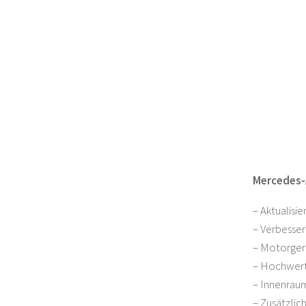
Mercedes-
– Aktualisie
– Verbesse
– Motorger
– Hochwerti
– Innenrau
– Zusätzli