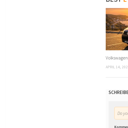
Volkswagen 
APRIL 14, 202
SCHREIB
Do y
Komme