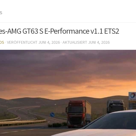
S
s-AMG GT63 S E-Performance v1.1 ETS2
DS
· VERÖFFENTLICHT
JUNI 4, 2026
· AKTUALISIERT
JUNI 4, 2026