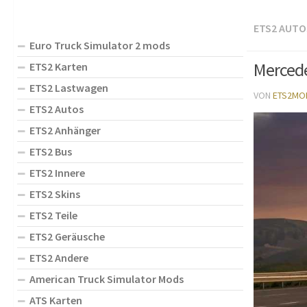
ETS2 AUTO
Euro Truck Simulator 2 mods
Mercede
ETS2 Karten
ETS2 Lastwagen
VON
ETS2MO
ETS2 Autos
ETS2 Anhänger
ETS2 Bus
ETS2 Innere
ETS2 Skins
ETS2 Teile
ETS2 Geräusche
ETS2 Andere
American Truck Simulator Mods
ATS Karten