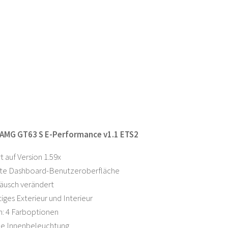
AMG GT63 S E-Performance v1.1 ETS2
rt auf Version 1.59x
rte Dashboard-Benutzeroberfläche
äusch verändert
ges Exterieur und Interieur
m: 4 Farboptionen
che Innenbeleuchtung