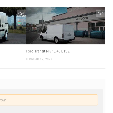
0
0
Ford Transit MK7 1.46 ETS2
FEBRUAR 12, 2023
low!