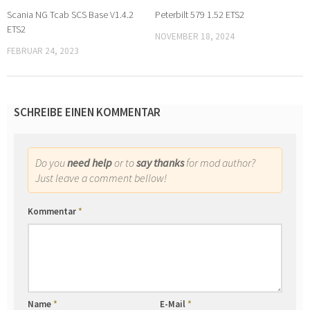
Scania NG Tcab SCS Base V1.4.2
Peterbilt 579 1.52 ETS2
ETS2
NOVEMBER 18, 2024
FEBRUAR 24, 2023
SCHREIBE EINEN KOMMENTAR
Do you
need help
or to
say thanks
for mod author?
Just leave a comment bellow!
Kommentar
*
Name
*
E-Mail
*