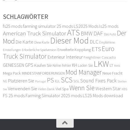
SCHLAGWÖRTER
fs25 mods
farming simulator 25 mods
LS2025 Mods
ls25 mods
ATS
Der
American Truck Simulator
DAF
BMW
Das Auto
Dieser Mod
Mod
DLC
Die Karte
Diese Karte
Empfohlene
Euro
ETS
Erweiterte Kopplung
Erforderliche Spielversion
Einstellungen
Truck Simulator
Exterieur Interieur
Freightliner Cascadia
LKW
GPS
GENIESSEN
KH
Kaufen Sie
LT
Keine Fehler
Laden Sie
MAN
Mod Manager
Mega Pack
Neue Fracht
MINDESTANFORDERUNGEN
SCS
PS
Sound Fixes Pack
Platzieren Sie
SISL
RJL
NG
Stellen
Portugal
Wenn Sie
Verwenden Sie
Western Star
Viel Spa
XBS
Sie
Vielen Dank
FS 25 mods
Farming Simulator 2025 mods
LS25 Mods download