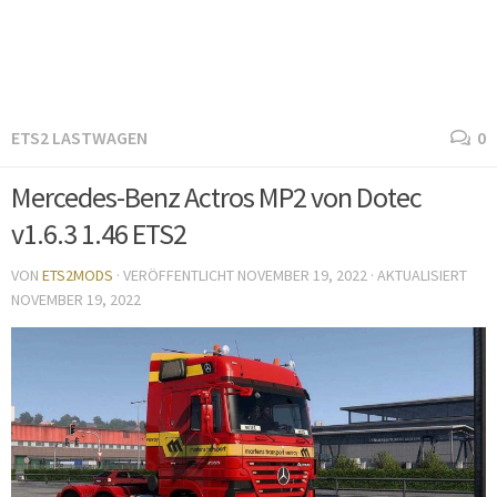
ETS2 LASTWAGEN
0
Mercedes-Benz Actros MP2 von Dotec
v1.6.3 1.46 ETS2
VON
ETS2MODS
· VERÖFFENTLICHT
NOVEMBER 19, 2022
· AKTUALISIERT
NOVEMBER 19, 2022