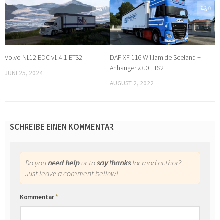
0
0
Volvo NL12 EDC v1.4.1 ETS2
DAF XF 116 William de Seeland +
Anhänger v3.0 ETS2
JUNI 25, 2024
AUGUST 2, 2022
SCHREIBE EINEN KOMMENTAR
Do you
need help
or to
say thanks
for mod author?
Just leave a comment bellow!
Kommentar
*