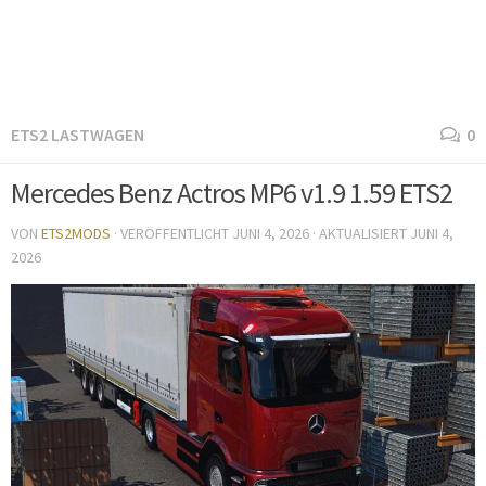
ETS2 LASTWAGEN
0
Mercedes Benz Actros MP6 v1.9 1.59 ETS2
VON
ETS2MODS
· VERÖFFENTLICHT
JUNI 4, 2026
· AKTUALISIERT
JUNI 4,
2026