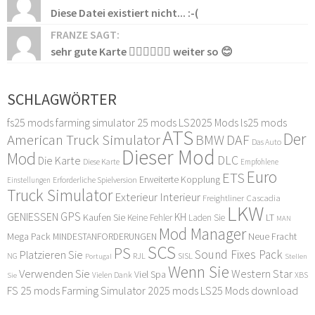
Diese Datei existiert nicht... :-(
FRANZE SAGT:
sehr gute Karte 👍🏻👍🏻👍🏻 weiter so 😊
SCHLAGWÖRTER
fs25 mods
farming simulator 25 mods
LS2025 Mods
ls25 mods
ATS
Der
American Truck Simulator
DAF
BMW
Das Auto
Dieser Mod
Mod
DLC
Die Karte
Diese Karte
Empfohlene
Euro
ETS
Erweiterte Kopplung
Erforderliche Spielversion
Einstellungen
Truck Simulator
Exterieur Interieur
Freightliner Cascadia
LKW
GPS
GENIESSEN
KH
Kaufen Sie
LT
Keine Fehler
Laden Sie
MAN
Mod Manager
Mega Pack
Neue Fracht
MINDESTANFORDERUNGEN
SCS
PS
Sound Fixes Pack
Platzieren Sie
SISL
RJL
NG
Stellen
Portugal
Wenn Sie
Verwenden Sie
Western Star
Viel Spa
XBS
Sie
Vielen Dank
FS 25 mods
Farming Simulator 2025 mods
LS25 Mods download