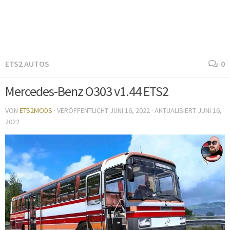
ETS2 AUTOS
0
Mercedes-Benz O303 v1.44 ETS2
VON
ETS2MODS
· VERÖFFENTLICHT
JUNI 16, 2022
· AKTUALISIERT
JUNI 16,
2022