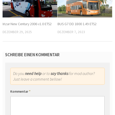
Irizar New Century 2006 v1.0 ETS2
BUS G7 DD 1800 1.49 ETS2
DEZEMBER 29, 2025
DEZEMBER 7, 2023
SCHREIBE EINEN KOMMENTAR
Do you
need help
or to
say thanks
for mod author?
Just leave a comment bellow!
Kommentar
*