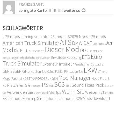
FRANZE SAGT:
sehr gute Karte 👍🏻👍🏻👍🏻 weiter so 😊
SCHLAGWÖRTER
fs25 mods
farming simulator 25 mods
LS2025 Mods
ls25 mods
ATS
Der
American Truck Simulator
DAF
BMW
Das Auto
Dieser Mod
Mod
DLC
Die Karte
Diese Karte
Empfohlene
Euro
ETS
Erweiterte Kopplung
Erforderliche Spielversion
Einstellungen
Truck Simulator
Exterieur Interieur
Freightliner Cascadia
LKW
GPS
GENIESSEN
KH
Kaufen Sie
LT
Keine Fehler
Laden Sie
MAN
Mod Manager
Mega Pack
Neue Fracht
MINDESTANFORDERUNGEN
SCS
PS
Sound Fixes Pack
Platzieren Sie
SISL
RJL
NG
Stellen
Portugal
Wenn Sie
Verwenden Sie
Western Star
Viel Spa
XBS
Sie
Vielen Dank
FS 25 mods
Farming Simulator 2025 mods
LS25 Mods download