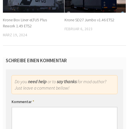
Krone Box Liner eLTU5 Plus
Krone SD27 Jumbo v1.46 ETS2
Rework 1.49 ETS2
FEBRUAR 6, 2023
MÄRZ 19, 2024
SCHREIBE EINEN KOMMENTAR
Do you
need help
or to
say thanks
for mod author?
Just leave a comment bellow!
Kommentar
*