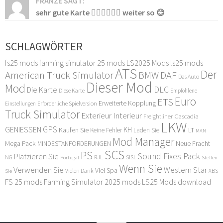
FRANZE SAGT:
sehr gute Karte 👍🏻👍🏻👍🏻 weiter so 😊
SCHLAGWÖRTER
fs25 mods
farming simulator 25 mods
LS2025 Mods
ls25 mods
ATS
Der
American Truck Simulator
DAF
BMW
Das Auto
Dieser Mod
Mod
DLC
Die Karte
Diese Karte
Empfohlene
Euro
ETS
Erweiterte Kopplung
Erforderliche Spielversion
Einstellungen
Truck Simulator
Exterieur Interieur
Freightliner Cascadia
LKW
GPS
GENIESSEN
KH
Kaufen Sie
LT
Keine Fehler
Laden Sie
MAN
Mod Manager
Mega Pack
Neue Fracht
MINDESTANFORDERUNGEN
SCS
PS
Sound Fixes Pack
Platzieren Sie
SISL
RJL
NG
Stellen
Portugal
Wenn Sie
Verwenden Sie
Western Star
Viel Spa
XBS
Sie
Vielen Dank
FS 25 mods
Farming Simulator 2025 mods
LS25 Mods download