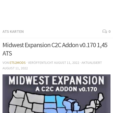
ATS KARTEN
0
Midwest Expansion C2C Addon v0.170 1,45
ATS
VON
ETS2MODS
· VERÖFFENTLICHT
AUGUST 11, 2022
· AKTUALISIERT
AUGUST 11, 2022