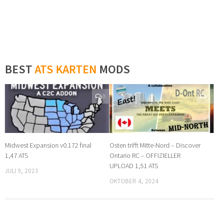
BEST
ATS KARTEN
MODS
0
0
Midwest Expansion v0.172 final
Osten trifft Mitte-Nord – Discover
1,47 ATS
Ontario RC – OFFIZIELLER
UPLOAD 1,51 ATS
JULI 9, 2023
OKTOBER 4, 2024