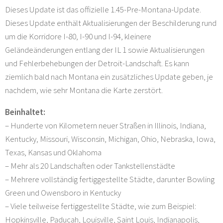
Dieses Update ist das offizielle 1.45-Pre-Montana-Update.
Dieses Update enthält Aktualisierungen der Beschilderung rund
um die Korridore I-80, I-90 und I-94, kleinere
Geländeänderungen entlang der IL 1 sowie Aktualisierungen
und Fehlerbehebungen der Detroit-Landschaft. Es kann
ziemlich bald nach Montana ein zusätzliches Update geben, je
nachdem, wie sehr Montana die Karte zerstört.
Beinhaltet:
– Hunderte von Kilometern neuer Straßen in Illinois, Indiana,
Kentucky, Missouri, Wisconsin, Michigan, Ohio, Nebraska, Iowa,
Texas, Kansas und Oklahoma
– Mehr als 20 Landschaften oder Tankstellenstädte
– Mehrere vollständig fertiggestellte Städte, darunter Bowling
Green und Owensboro in Kentucky
– Viele teilweise fertiggestellte Städte, wie zum Beispiel:
Hopkinsville, Paducah, Louisville, Saint Louis, Indianapolis,