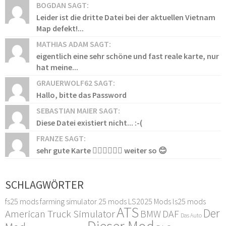
BOGDAN SAGT:
Leider ist die dritte Datei bei der aktuellen Vietnam
Map defekt!...
MATHIAS ADAM SAGT:
eigentlich eine sehr schöne und fast reale karte, nur
hat meine...
GRAUERWOLF62 SAGT:
Hallo, bitte das Password
SEBASTIAN MAIER SAGT:
Diese Datei existiert nicht... :-(
FRANZE SAGT:
sehr gute Karte 👍🏻👍🏻👍🏻 weiter so 😊
SCHLAGWÖRTER
fs25 mods
farming simulator 25 mods
LS2025 Mods
ls25 mods
ATS
Der
American Truck Simulator
DAF
BMW
Das Auto