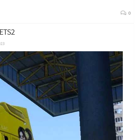
0
 ETS2
023