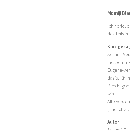
Momiji Bla
Ich hoffe, 
des Teils i
Kurz gesag
Schumi-Vers
Leute immer
Eugene-Vers
das ist für 
Pendragon-V
wird.
Alle Versio
„Endlich 3 
Autor:
Schumi, Eug