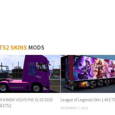
TS2 SKINS
MODS
0
 A MASK VOLVO FH5 31 03 2026
League of Legends-Skin 1.46 ET
58 ETS2
DEZEMBER 7, 2022