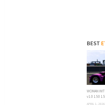
BEST
E
WOMAN WITH
v1.0 1.50 1.
APRIL 1, 2026