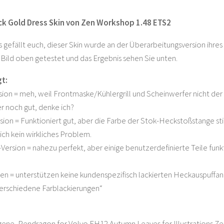
ck Gold Dress Skin von Zen Workshop 1.48 ETS2
es gefällt euch, dieser Skin wurde an der Überarbeitungsversion i
m Bild oben getestet und das Ergebnis sehen Sie unten.
t:
ion = meh, weil Frontmaske/Kühlergrill und Scheinwerfer nicht der 
 noch gut, denke ich?
ion = Funktioniert gut, aber die Farbe der Stok-Heckstoßstange sti
mich kein wirkliches Problem.
ersion = nahezu perfekt, aber einige benutzerdefinierte Teile funkti
nen = unterstützen keine kundenspezifisch lackierten Heckauspuffan
verschiedene Farblackierungen“
ene, Pendragon for Volvo FH12 Autumn Leaves for Illustrations Zen