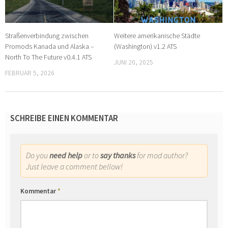
Straßenverbindung zwischen
Weitere amerikanische Städte
Promods Kanada und Alaska –
(Washington) v1.2 ATS
North To The Future v0.4.1 ATS
JUNI 20, 2025
FEBRUAR 5, 2026
SCHREIBE EINEN KOMMENTAR
Do you
need help
or to
say thanks
for mod author?
Just leave a comment bellow!
Kommentar
*