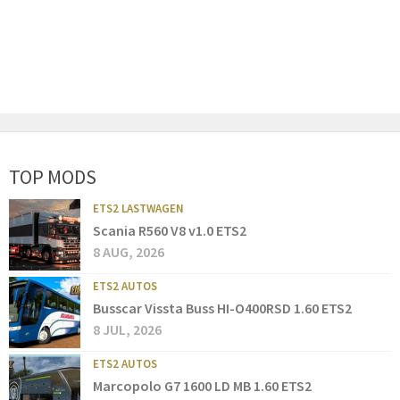
TOP MODS
ETS2 LASTWAGEN
Scania R560 V8 v1.0 ETS2
8 AUG, 2026
ETS2 AUTOS
Busscar Vissta Buss HI-O400RSD 1.60 ETS2
8 JUL, 2026
ETS2 AUTOS
Marcopolo G7 1600 LD MB 1.60 ETS2