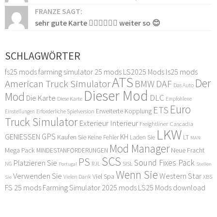
FRANZE SAGT:
sehr gute Karte 👍🏻👍🏻👍🏻 weiter so 😊
SCHLAGWÖRTER
fs25 mods
farming simulator 25 mods
LS2025 Mods
ls25 mods
ATS
Der
American Truck Simulator
DAF
BMW
Das Auto
Dieser Mod
Mod
DLC
Die Karte
Diese Karte
Empfohlene
Euro
ETS
Erweiterte Kopplung
Erforderliche Spielversion
Einstellungen
Truck Simulator
Exterieur Interieur
Freightliner Cascadia
LKW
GPS
GENIESSEN
KH
Kaufen Sie
LT
Keine Fehler
Laden Sie
MAN
Mod Manager
Mega Pack
Neue Fracht
MINDESTANFORDERUNGEN
SCS
PS
Sound Fixes Pack
Platzieren Sie
SISL
RJL
NG
Stellen
Portugal
Wenn Sie
Verwenden Sie
Western Star
Viel Spa
XBS
Sie
Vielen Dank
FS 25 mods
Farming Simulator 2025 mods
LS25 Mods download