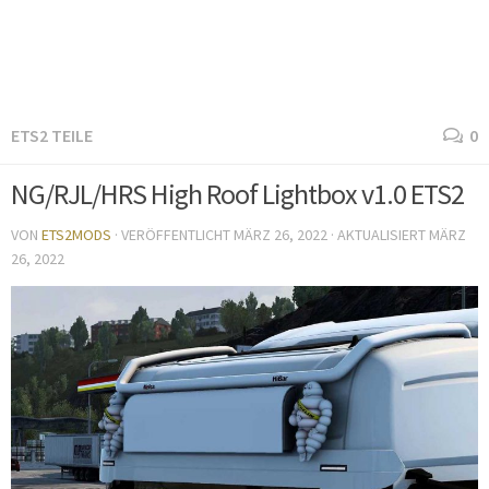
ETS2 TEILE
0
NG/RJL/HRS High Roof Lightbox v1.0 ETS2
VON
ETS2MODS
· VERÖFFENTLICHT
MÄRZ 26, 2022
· AKTUALISIERT
MÄRZ
26, 2022