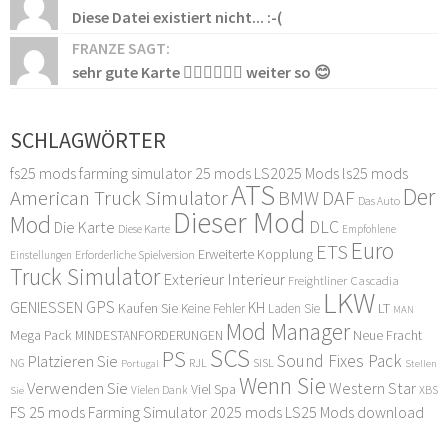
Diese Datei existiert nicht... :-(
FRANZE SAGT:
sehr gute Karte 👍🏻👍🏻👍🏻 weiter so 😊
SCHLAGWÖRTER
fs25 mods
farming simulator 25 mods
LS2025 Mods
ls25 mods
ATS
Der
American Truck Simulator
DAF
BMW
Das Auto
Dieser Mod
Mod
DLC
Die Karte
Diese Karte
Empfohlene
Euro
ETS
Erweiterte Kopplung
Erforderliche Spielversion
Einstellungen
Truck Simulator
Exterieur Interieur
Freightliner Cascadia
LKW
GPS
GENIESSEN
KH
Kaufen Sie
LT
Keine Fehler
Laden Sie
MAN
Mod Manager
Mega Pack
Neue Fracht
MINDESTANFORDERUNGEN
SCS
PS
Sound Fixes Pack
Platzieren Sie
SISL
RJL
NG
Stellen
Portugal
Wenn Sie
Verwenden Sie
Western Star
Viel Spa
XBS
Sie
Vielen Dank
FS 25 mods
Farming Simulator 2025 mods
LS25 Mods download