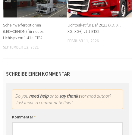
Scheinwerferoptionen
Lichtpaket für Daf 2021 (XD, XF,
(LED+XENON) für neues
XG, XG+) v1.1 ETS2
Lichtsystem 1.41a ETS2
FEBRUAR 11, 2026
SEPTEMBER 12, 2021
SCHREIBE EINEN KOMMENTAR
Do you
need help
or to
say thanks
for mod author?
Just leave a comment bellow!
Kommentar
*