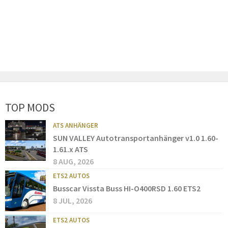
TOP MODS
ATS ANHÄNGER
SUN VALLEY Autotransportanhänger v1.0 1.60-
1.61.x ATS
8 AUG, 2026
ETS2 AUTOS
Busscar Vissta Buss HI-O400RSD 1.60 ETS2
8 JUL, 2026
ETS2 AUTOS