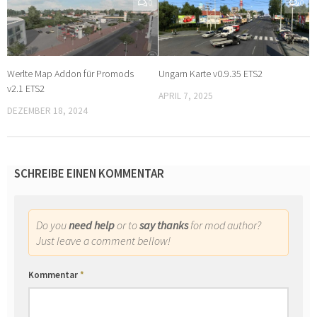
0
0
Werlte Map Addon für Promods
Ungarn Karte v0.9.35 ETS2
v2.1 ETS2
APRIL 7, 2025
DEZEMBER 18, 2024
SCHREIBE EINEN KOMMENTAR
Do you
need help
or to
say thanks
for mod author?
Just leave a comment bellow!
Kommentar
*