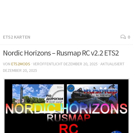
ETS2 KARTEN
0
Nordic Horizons – Rusmap RC v2.2 ETS2
VON
ETS2MODS
· VERÖFFENTLICHT
DEZEMBER 20, 2025
· AKTUALISIERT
DEZEMBER 20, 2025