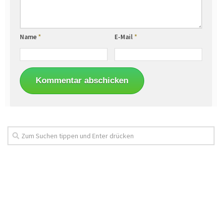
Name
*
E-Mail
*