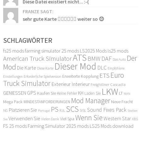
Diese Datei existiert nicht... :-(
FRANZE SAGT:
sehr gute Karte 👍🏻👍🏻👍🏻 weiter so 😊
SCHLAGWÖRTER
fs25 mods
farming simulator 25 mods
LS2025 Mods
ls25 mods
ATS
Der
American Truck Simulator
DAF
BMW
Das Auto
Dieser Mod
Mod
DLC
Die Karte
Diese Karte
Empfohlene
Euro
ETS
Erweiterte Kopplung
Erforderliche Spielversion
Einstellungen
Truck Simulator
Exterieur Interieur
Freightliner Cascadia
LKW
GPS
GENIESSEN
KH
Kaufen Sie
LT
Keine Fehler
Laden Sie
MAN
Mod Manager
Mega Pack
Neue Fracht
MINDESTANFORDERUNGEN
SCS
PS
Sound Fixes Pack
Platzieren Sie
SISL
RJL
NG
Stellen
Portugal
Wenn Sie
Verwenden Sie
Western Star
Viel Spa
XBS
Sie
Vielen Dank
FS 25 mods
Farming Simulator 2025 mods
LS25 Mods download