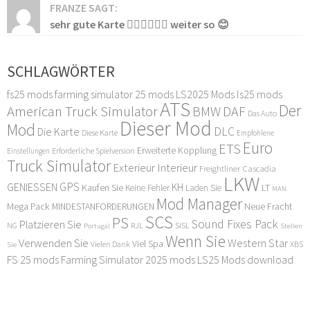
FRANZE SAGT:
sehr gute Karte 👍🏻👍🏻👍🏻 weiter so 😊
SCHLAGWÖRTER
fs25 mods
farming simulator 25 mods
LS2025 Mods
ls25 mods
ATS
Der
American Truck Simulator
DAF
BMW
Das Auto
Dieser Mod
Mod
DLC
Die Karte
Diese Karte
Empfohlene
Euro
ETS
Erweiterte Kopplung
Erforderliche Spielversion
Einstellungen
Truck Simulator
Exterieur Interieur
Freightliner Cascadia
LKW
GPS
GENIESSEN
KH
Kaufen Sie
LT
Keine Fehler
Laden Sie
MAN
Mod Manager
Mega Pack
Neue Fracht
MINDESTANFORDERUNGEN
SCS
PS
Sound Fixes Pack
Platzieren Sie
SISL
RJL
NG
Stellen
Portugal
Wenn Sie
Verwenden Sie
Western Star
Viel Spa
XBS
Sie
Vielen Dank
FS 25 mods
Farming Simulator 2025 mods
LS25 Mods download