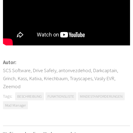
Autor:
SCS Software, Drive Safely, antonvezdehod, Darkcaptain,
Grinch, Kass, Katixa, Kriechbaum, Trayscapes, Vasily EVR,
Zeemod
Tags:
BESCHREIBUNG
FUNKTIONSLISTE
MINDESTANFORDERUNGEN
Mod Manager