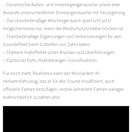
– Dynamische Außen- und Innenregengeräusche sowie eine
Auswahl unterschiedlicher Donnergeräusche mit Verzögerung.
– Das standardmäßige Wischergeräusch quietscht jetzt
möglicherweise nur, wenn die Windschutzscheibe trocken ist.
– Standardmäßige Ergänzungen und Verbesserungen für den
Soundeffekt beim Schleifen von Zahnrädern.
– Stärkere Halleffekte unter Brücken und Überführungen.
– (Optional) Kühl-/Kühlanhänger-Soundfunktion.
Für noch mehr Realismus kann der Mod jedem KI-
Verkehrsfahrzeug, das er für den Sound modifiziert, auch
offizielle Farben hinzufügen, wobei seltenere Farben weniger
wahrscheinlich zu sehen sind.