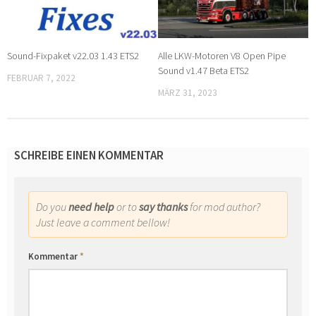
Sound-Fixpaket v22.03 1.43 ETS2
Alle LKW-Motoren V8 Open Pipe
Sound v1.47 Beta ETS2
FEBRUAR 7, 2022
MÄRZ 31, 2023
SCHREIBE EINEN KOMMENTAR
Do you
need help
or to
say thanks
for mod author?
Just leave a comment bellow!
Kommentar
*