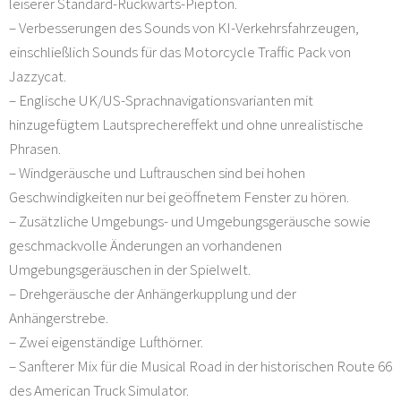
leiserer Standard-Rückwärts-Piepton.
– Verbesserungen des Sounds von KI-Verkehrsfahrzeugen,
einschließlich Sounds für das Motorcycle Traffic Pack von
Jazzycat.
– Englische UK/US-Sprachnavigationsvarianten mit
hinzugefügtem Lautsprechereffekt und ohne unrealistische
Phrasen.
– Windgeräusche und Luftrauschen sind bei hohen
Geschwindigkeiten nur bei geöffnetem Fenster zu hören.
– Zusätzliche Umgebungs- und Umgebungsgeräusche sowie
geschmackvolle Änderungen an vorhandenen
Umgebungsgeräuschen in der Spielwelt.
– Drehgeräusche der Anhängerkupplung und der
Anhängerstrebe.
– Zwei eigenständige Lufthörner.
– Sanfterer Mix für die Musical Road in der historischen Route 66
des American Truck Simulator.