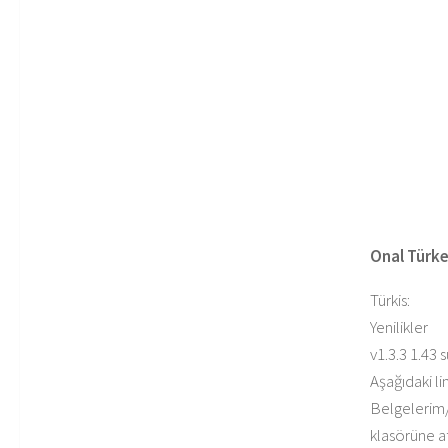
Onal Türke
Türkis:
Yenilikler
v1.3.3 1.43 
Aşağıdaki li
Belgelerim
klasörüne a