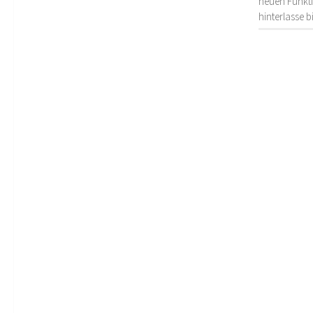
neuen Funkti
hinterlasse 