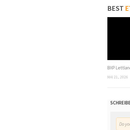
BEST
E
BXP Lettlan
MAI 21, 2026
SCHREIB
Do y