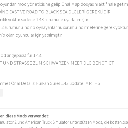
oyundan mod yöneticisine gelip Onal Map dosyasını aktif hale getirme
İNG EAST VE ROAD TO BLACK SEA DLCLERİ GEREKLİDİR.
nilik yoktur sadece 1.43 sürümüne uyarlanmıştır.
.2 sürümünü indirip oynayanlar nu sürümü indirmelerine gerek yokt
hip olan oyuncular için yapılmıştır.
d angepasst für 1.43.
ST UND STRASSE ZUM SCHWARZEN MEER DLC BENÖTIGT
met Önal Details: Furkan Gürel 1.43 update: MRTHS
T
en diese Mods verwendet:
imulator 2 und American Truck Simulator unterstützen Mods, die kostenlose