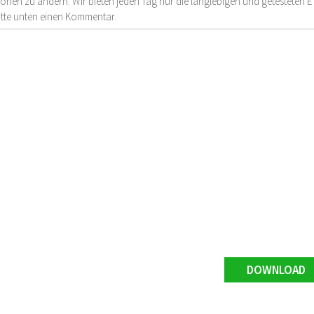
onen zu ändern. Wir bieten jeden Tag nur die langlebigen und getesteten
bitte unten einen Kommentar.
DOWNLOAD