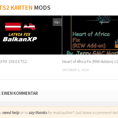
TS2 KARTEN
MODS
0
d FIX 159.0 ETS2
Heart of Africa Fix (RIW-Addon) v
OKTOBER 5, 2024
E EINEN KOMMENTAR
ou
need help
or to
say thanks
for mod author? Just leave a comment bel