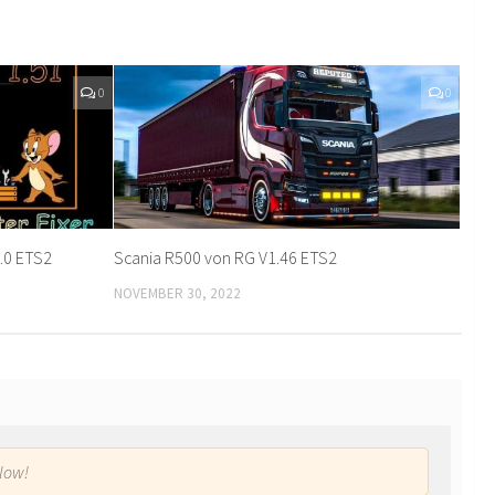
0
0
1.0 ETS2
Scania R500 von RG V1.46 ETS2
NOVEMBER 30, 2022
low!