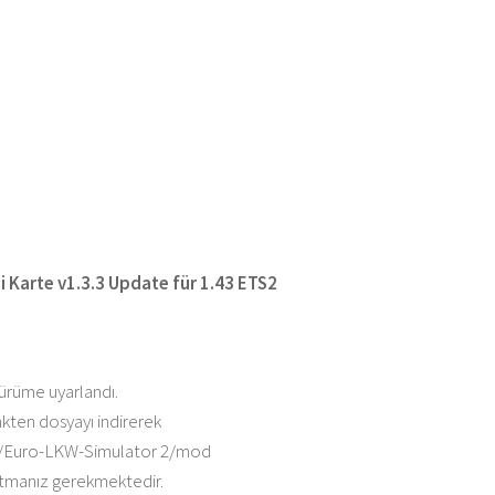
i Karte v1.3.3 Update für 1.43 ETS2
sürüme uyarlandı.
nkten dosyayı indirerek
/Euro-LKW-Simulator 2/mod
tmanız gerekmektedir.