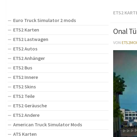
ETS2 KART
Euro Truck Simulator 2 mods
Onal Tü
ETS2 Karten
ETS2 Lastwagen
VON
ETS2MO
ETS2 Autos
ETS2 Anhänger
ETS2 Bus
ETS2 Innere
ETS2 Skins
ETS2 Teile
ETS2 Geräusche
ETS2 Andere
American Truck Simulator Mods
ATS Karten