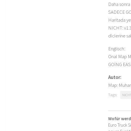
Daha sonra 
SADECE GO
Haritada ye
NICHT: v1.3
dlclerine sa
Englisch:
Onal Map Mo
GOİNG EA
Autor:
Map: Muham
Tags:
NICH
Wofür werd
Euro Truck S