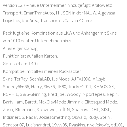
Version 12.7 – neue Unternehmen hinzugefügt: Kralowetz
Transport, EmanTransAuto, HIJSEN in der NAUW, Algevasa
Logistics, bonArea, Transportes Calsina Y Carre.
Pack fügt eine Kombination aus LKW und Anhänger mit Skins
von 1010 echten Unternehmen hinzu.
Alles eigenständig.
Funktioniert auf allen Karten.
Getestet am 1.40.x.
Kompatibel mit allen meinen Rucksäcken.
Skins: TerRay, ScaniaLAD, IJs Mods, AJFV1998, Millsyb,
Speedy66666, Harry, Sky76, JE80, Trucker2011, KHAOS-XX,
RCPHiL, S & S-Skinning, Fred_be, Woody, Nportegies, Repin,
BartvHam, Barttt, MaxGlavModz Jimmink, Elitesquad Modz,
Zoso, Bluemanc, Stewowe, Toft-N, Sparrow, DHL, SISL,
Indianer 56, Radar, Josiesomething, Oswald, Rudy, Steini,
Senator 07, Lucianandrei, 19vvv05, Ryaskins, n.velickovic, ed101,