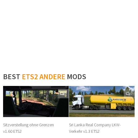
BEST
ETS2 ANDERE
MODS
0
0
Sitzverstellung ohne Grenzen
Sri Lanka Real Company LKW-
v1.60 ETS2
Verkehr v1.3 ETS2