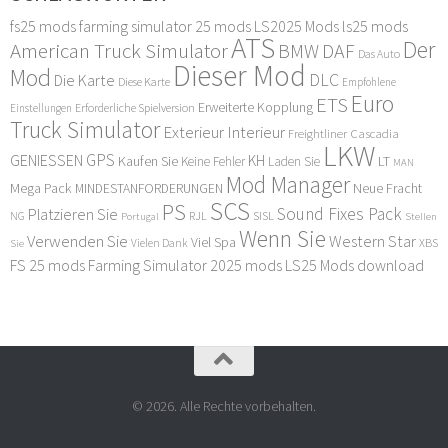
fs25 mods
farming simulator 25 mods
LS2025 Mods
ls25 mods
ATS
Der
American Truck Simulator
DAF
BMW
Das Auto
Dieser Mod
Mod
DLC
Die Karte
Diese Karte
Empfohlene
Euro
ETS
Erweiterte Kopplung
Erforderliche Spielversion
Einstellungen
Truck Simulator
Exterieur Interieur
Freightliner Cascadia
LKW
GPS
GENIESSEN
KH
Kaufen Sie
LT
Keine Fehler
Laden Sie
MAN
Mod Manager
Mega Pack
Neue Fracht
MINDESTANFORDERUNGEN
SCS
PS
Sound Fixes Pack
Platzieren Sie
SISL
RJL
NG
Stellen
Portugal
Wenn Sie
Verwenden Sie
Western Star
Viel Spa
XBS
Sie
Vielen Dank
FS 25 mods
Farming Simulator 2025 mods
LS25 Mods download
© 2026. Alle Rechte vorbehalten.