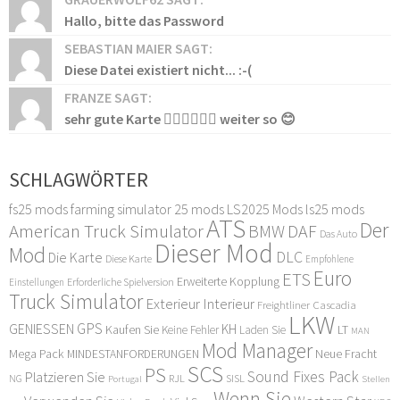
Hallo, bitte das Password
SEBASTIAN MAIER SAGT:
Diese Datei existiert nicht... :-(
FRANZE SAGT:
sehr gute Karte 👍🏻👍🏻👍🏻 weiter so 😊
SCHLAGWÖRTER
fs25 mods
farming simulator 25 mods
LS2025 Mods
ls25 mods
ATS
Der
American Truck Simulator
DAF
BMW
Das Auto
Dieser Mod
Mod
DLC
Die Karte
Diese Karte
Empfohlene
Euro
ETS
Erweiterte Kopplung
Erforderliche Spielversion
Einstellungen
Truck Simulator
Exterieur Interieur
Freightliner Cascadia
LKW
GPS
GENIESSEN
KH
Kaufen Sie
LT
Keine Fehler
Laden Sie
MAN
Mod Manager
Mega Pack
Neue Fracht
MINDESTANFORDERUNGEN
SCS
PS
Sound Fixes Pack
Platzieren Sie
SISL
RJL
NG
Stellen
Portugal
Wenn Sie