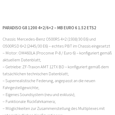
PARADISO G8 1200 4×2/6×2 – MB EURO 6 1.52 ETS2
Chassis: Mercedes-Benz O500RS 4×2 (1938/30 E6) und
O500RSD 6×2 (2445/30 E6) – echtes PBT im Chassis eingesetzt
– Motor: OM460LA (Proconve P-8 / Euro 6) – konfiguriert gemäß
aktuellem Datenblatt;
– Getriebe: ZF-Traxon AMT 12TX BD – konfiguriert gemäß dem
tatsächlichen technischen Datenblatt;
– Superrealistische Federung, angepasst an die neuen
Fahrgestellgewichte;
– Eigenes Soundsystem (neu und exklusiv);
– Funktionale Rückfahrkamera;
– Möglichkeiten zur Zusammenstellung des Multiplexes mit