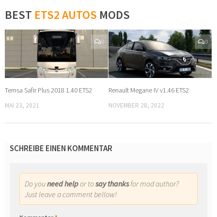
BEST
ETS2 AUTOS
MODS
0
0
Temsa Safir Plus 2018 1.40 ETS2
Renault Megane IV v1.46 ETS2
MAI 23, 2021
NOVEMBER 28, 2022
SCHREIBE EINEN KOMMENTAR
Do you
need help
or to
say thanks
for mod author?
Just leave a comment bellow!