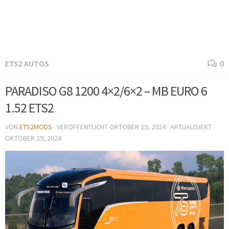
ETS2 AUTOS
0
PARADISO G8 1200 4×2/6×2 – MB EURO 6
1.52 ETS2
VON
ETS2MODS
· VERÖFFENTLICHT
OKTOBER 29, 2024
· AKTUALISIERT
OKTOBER 29, 2024