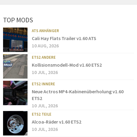
TOP MODS
ATS ANHÄNGER
Cali Hay Flats Trailer v1.60 ATS
10 AUG, 2026
ETS2 ANDERE
Kollisionsmodell-Mod v1.60 ETS2
10 JUL, 2026
ETS2 INNERE
Neue Actros MP4-Kabinenüberholung v1.60
ETS2
10 JUL, 2026
ETS2 TEILE
Alcoa-Räder v1.60 ETS2
10 JUL, 2026