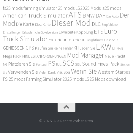
fs25 mods
farming simulator 25 mods
LS2025 Mods
ls25 mods
ATS
Der
American Truck Simulator
DAF
BMW
Das Auto
Dieser Mod
Mod
DLC
Die Karte
Diese Karte
Empfohlene
Euro
ETS
Erweiterte Kopplung
Erforderliche Spielversion
Einstellungen
Truck Simulator
Exterieur Interieur
Freightliner Cascadia
LKW
GPS
GENIESSEN
KH
Kaufen Sie
LT
Keine Fehler
Laden Sie
MAN
Mod Manager
Mega Pack
Neue Fracht
MINDESTANFORDERUNGEN
SCS
PS
Sound Fixes Pack
Platzieren Sie
SISL
RJL
NG
Stellen
Portugal
Wenn Sie
Verwenden Sie
Western Star
Viel Spa
XBS
Sie
Vielen Dank
FS 25 mods
Farming Simulator 2025 mods
LS25 Mods download
© 2026. Alle Rechte vorbehalten.