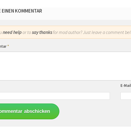
E EINEN KOMMENTAR
ou
need help
or to
say thanks
for mod author? Just leave a comment bel
ntar
*
E-Mai