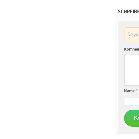
SCHREIB
Do y
Komme
Name
*