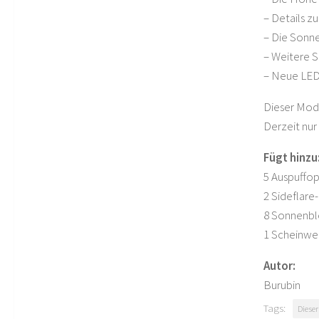
– Details z
– Die Sonne
– Weitere 
– Neue LED
Dieser Mod 
Derzeit nu
Fügt hinzu
5 Auspuffop
2 Sideflare
8 Sonnenbl
1 Scheinwe
Autor:
Burubin
Tags:
Diese