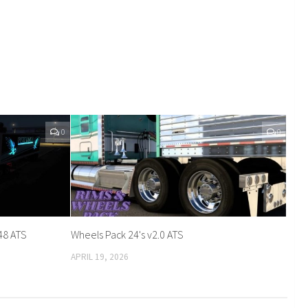
0
0
48 ATS
Wheels Pack 24's v2.0 ATS
APRIL 19, 2026