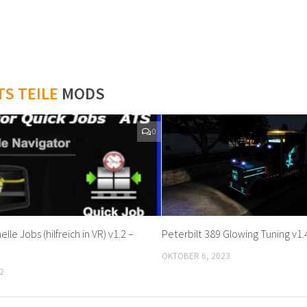
TS TEILE
MODS
0
lle Jobs (hilfreich in VR) v1.2 –
Peterbilt 389 Glowing Tuning v1.
OKTOBER 6, 2023
2