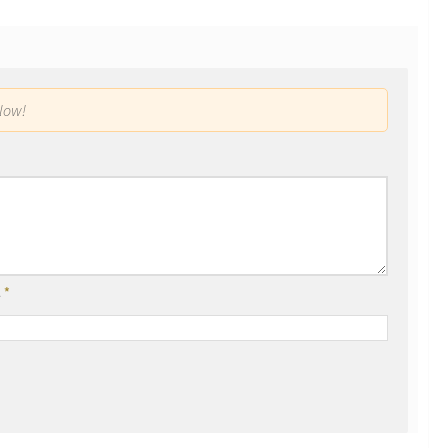
low!
l
*