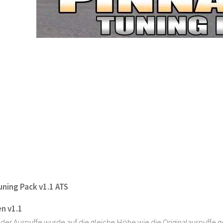
uning Pack v1.1 ATS
n v1.1
der Auspuffe wurde auf die gleiche Höhe wie die Originalauspuffe g