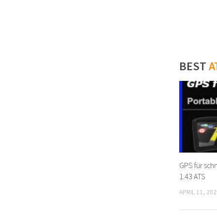
BEST
A
GPS für schne
1.43 ATS
APRIL 11, 202