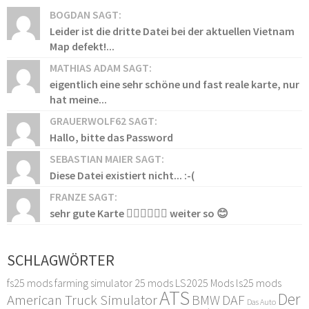
BOGDAN SAGT:
Leider ist die dritte Datei bei der aktuellen Vietnam
Map defekt!...
MATHIAS ADAM SAGT:
eigentlich eine sehr schöne und fast reale karte, nur
hat meine...
GRAUERWOLF62 SAGT:
Hallo, bitte das Password
SEBASTIAN MAIER SAGT:
Diese Datei existiert nicht... :-(
FRANZE SAGT:
sehr gute Karte 👍🏻👍🏻👍🏻 weiter so 😊
SCHLAGWÖRTER
fs25 mods
farming simulator 25 mods
LS2025 Mods
ls25 mods
ATS
Der
American Truck Simulator
DAF
BMW
Das Auto