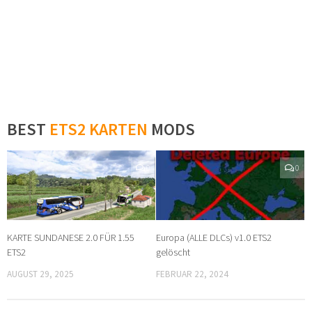
BEST
ETS2 KARTEN
MODS
0
0
KARTE SUNDANESE 2.0 FÜR 1.55
Europa (ALLE DLCs) v1.0 ETS2
ETS2
gelöscht
AUGUST 29, 2025
FEBRUAR 22, 2024