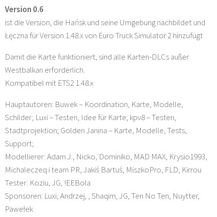
Version 0.6
ist die Version, die Hańsk und seine Umgebung nachbildet und
Łęczna für Version 1.48.x von Euro Truck Simulator 2 hinzufügt
Damit die Karte funktioniert, sind alle Karten-DLCs außer
Westbalkan erforderlich.
Kompatibel mit ETS2 1.48.x
Hauptautoren: Buwek – Koordination, Karte, Modelle,
Schilder; Luxi – Testen, Idee für Karte; kpv8 – Testen,
Stadtprojektion; Golden Janina – Karte, Modelle, Tests,
Support;
Modellierer: Adam J., Nicko, Dominiko, MAD MAX, Krysio1993,
Michaleczeq i team PR, Jakiś Bartuś, MiszkoPro, FLD, Kirrou
Tester: Koziu, JG, !EEBola
Sponsoren: Luxi, Andrzej, , Shaqim, JG, Ten No Ten, Nuytter,
Pawełek