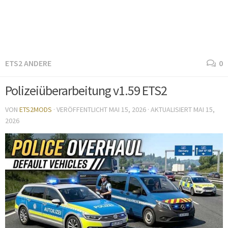
ETS2 ANDERE
0
Polizeiüberarbeitung v1.59 ETS2
VON
ETS2MODS
· VERÖFFENTLICHT
MAI 15, 2026
· AKTUALISIERT
MAI 15,
2026