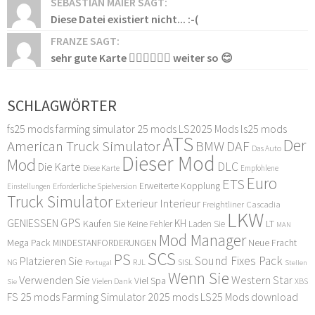
SEBASTIAN MAIER SAGT:
Diese Datei existiert nicht... :-(
FRANZE SAGT:
sehr gute Karte 👍🏻👍🏻👍🏻 weiter so 😊
SCHLAGWÖRTER
fs25 mods
farming simulator 25 mods
LS2025 Mods
ls25 mods
ATS
Der
American Truck Simulator
DAF
BMW
Das Auto
Dieser Mod
Mod
DLC
Die Karte
Diese Karte
Empfohlene
Euro
ETS
Erweiterte Kopplung
Erforderliche Spielversion
Einstellungen
Truck Simulator
Exterieur Interieur
Freightliner Cascadia
LKW
GPS
GENIESSEN
KH
Kaufen Sie
LT
Keine Fehler
Laden Sie
MAN
Mod Manager
Mega Pack
Neue Fracht
MINDESTANFORDERUNGEN
SCS
PS
Sound Fixes Pack
Platzieren Sie
SISL
RJL
NG
Stellen
Portugal
Wenn Sie
Verwenden Sie
Western Star
Viel Spa
XBS
Sie
Vielen Dank
FS 25 mods
Farming Simulator 2025 mods
LS25 Mods download