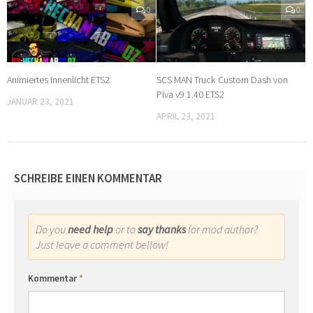
0
0
Animiertes Innenlicht ETS2
SCS MAN Truck Custom Dash von
Piva v9 1.40 ETS2
JANUAR 23, 2021
APRIL 23, 2021
SCHREIBE EINEN KOMMENTAR
Do you
need help
or to
say thanks
for mod author?
Just leave a comment bellow!
Kommentar
*