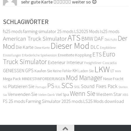
sehr gute Karte 👍🏻👍🏻👍🏻 weiter so 😊
SCHLAGWÖRTER
fs25 mods
farming simulator 25 mods
LS2025 Mods
ls25 mods
ATS
Der
American Truck Simulator
DAF
BMW
Das Auto
Dieser Mod
Mod
DLC
Die Karte
Diese Karte
Empfohlene
Euro
ETS
Erweiterte Kopplung
Erforderliche Spielversion
Einstellungen
Truck Simulator
Exterieur Interieur
Freightliner Cascadia
LKW
GPS
GENIESSEN
KH
Kaufen Sie
LT
Keine Fehler
Laden Sie
MAN
Mod Manager
Mega Pack
Neue Fracht
MINDESTANFORDERUNGEN
SCS
PS
Sound Fixes Pack
Platzieren Sie
SISL
RJL
NG
Stellen
Portugal
Wenn Sie
Verwenden Sie
Western Star
Viel Spa
XBS
Sie
Vielen Dank
FS 25 mods
Farming Simulator 2025 mods
LS25 Mods download