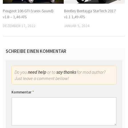
Peugeot 106 GTI (Varex-Sound)
Bentley Bentayga StarTech 2017
v1.8 – 1,46 ATS
v1.1 1,49 ATS
DEZEMBER 17, 2022
JANUAR 5, 2024
SCHREIBE EINEN KOMMENTAR
Do you
need help
or to
say thanks
for mod author?
Just leave a comment bellow!
Kommentar
*