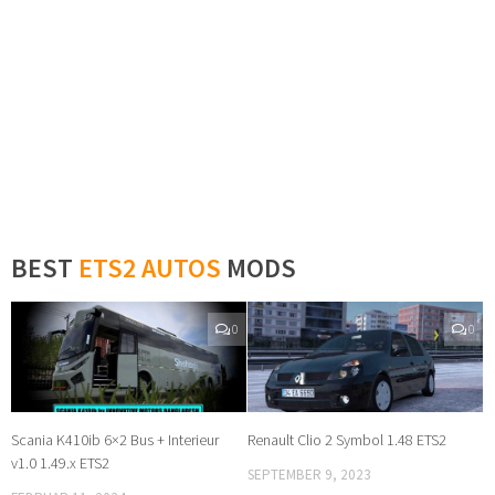
BEST
ETS2 AUTOS
MODS
0
0
Scania K410ib 6×2 Bus + Interieur
Renault Clio 2 Symbol 1.48 ETS2
v1.0 1.49.x ETS2
SEPTEMBER 9, 2023