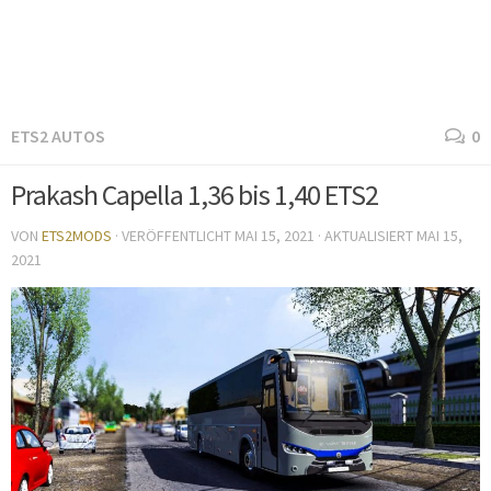
ETS2 AUTOS
0
Prakash Capella 1,36 bis 1,40 ETS2
VON
ETS2MODS
· VERÖFFENTLICHT
MAI 15, 2021
· AKTUALISIERT
MAI 15,
2021