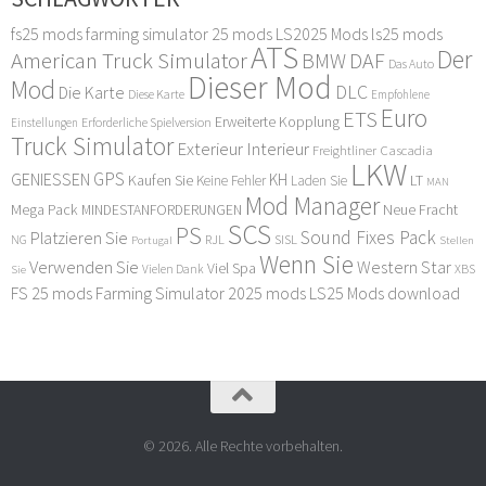
fs25 mods
farming simulator 25 mods
LS2025 Mods
ls25 mods
ATS
Der
American Truck Simulator
DAF
BMW
Das Auto
Dieser Mod
Mod
DLC
Die Karte
Diese Karte
Empfohlene
Euro
ETS
Erweiterte Kopplung
Erforderliche Spielversion
Einstellungen
Truck Simulator
Exterieur Interieur
Freightliner Cascadia
LKW
GPS
GENIESSEN
KH
Kaufen Sie
LT
Keine Fehler
Laden Sie
MAN
Mod Manager
Mega Pack
Neue Fracht
MINDESTANFORDERUNGEN
SCS
PS
Sound Fixes Pack
Platzieren Sie
SISL
RJL
NG
Stellen
Portugal
Wenn Sie
Verwenden Sie
Western Star
Viel Spa
XBS
Sie
Vielen Dank
FS 25 mods
Farming Simulator 2025 mods
LS25 Mods download
© 2026. Alle Rechte vorbehalten.