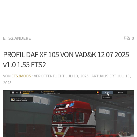
ETS2 ANDERE
0
PROFIL DAF XF 105 VON VAD&K 12 07 2025
v1.0 1.55 ETS2
VON
ETS2MODS
· VERÖFFENTLICHT
JULI 13, 2025
· AKTUALISIERT
JULI 13,
2025