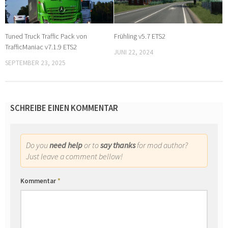
Tuned Truck Traffic Pack von
Frühling v5.7 ETS2
TrafficManiac v7.1.9 ETS2
JUNI 22, 2024
SEPTEMBER 23, 2025
SCHREIBE EINEN KOMMENTAR
Do you
need help
or to
say thanks
for mod author?
Just leave a comment bellow!
Kommentar
*