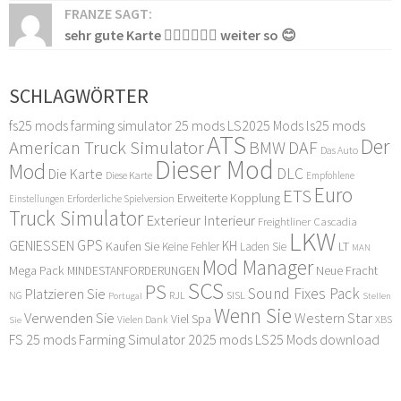
FRANZE SAGT:
sehr gute Karte 👍🏻👍🏻👍🏻 weiter so 😊
SCHLAGWÖRTER
fs25 mods
farming simulator 25 mods
LS2025 Mods
ls25 mods
ATS
Der
American Truck Simulator
DAF
BMW
Das Auto
Dieser Mod
Mod
DLC
Die Karte
Diese Karte
Empfohlene
Euro
ETS
Erweiterte Kopplung
Erforderliche Spielversion
Einstellungen
Truck Simulator
Exterieur Interieur
Freightliner Cascadia
LKW
GPS
GENIESSEN
KH
Kaufen Sie
LT
Keine Fehler
Laden Sie
MAN
Mod Manager
Mega Pack
Neue Fracht
MINDESTANFORDERUNGEN
SCS
PS
Sound Fixes Pack
Platzieren Sie
SISL
RJL
NG
Stellen
Portugal
Wenn Sie
Verwenden Sie
Western Star
Viel Spa
XBS
Sie
Vielen Dank
FS 25 mods
Farming Simulator 2025 mods
LS25 Mods download