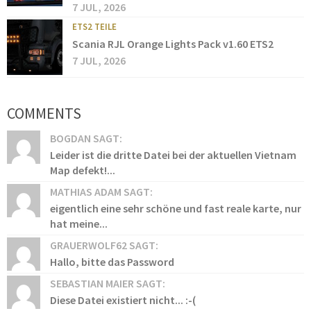
7 JUL, 2026
ETS2 TEILE
Scania RJL Orange Lights Pack v1.60 ETS2
7 JUL, 2026
COMMENTS
BOGDAN SAGT:
Leider ist die dritte Datei bei der aktuellen Vietnam
Map defekt!...
MATHIAS ADAM SAGT:
eigentlich eine sehr schöne und fast reale karte, nur
hat meine...
GRAUERWOLF62 SAGT:
Hallo, bitte das Password
SEBASTIAN MAIER SAGT:
Diese Datei existiert nicht... :-(