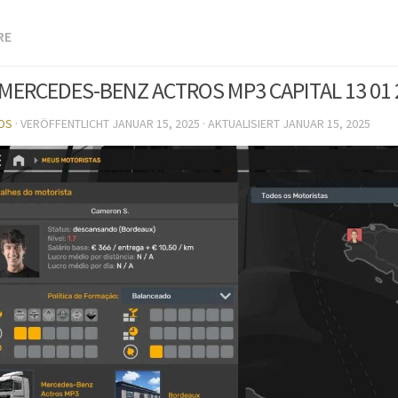
RE
MERCEDES-BENZ ACTROS MP3 CAPITAL 13 01 2
DS
· VERÖFFENTLICHT
JANUAR 15, 2025
· AKTUALISIERT
JANUAR 15, 2025