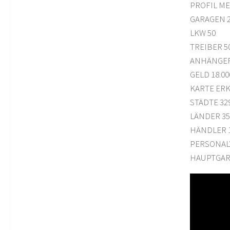
PROFIL ME
GARAGEN 
LKW 50
TREIBER 5
ANHÄNGER
GELD 18.00
KARTE ERK
STÄDTE 32
LÄNDER 35
HÄNDLER 1
PERSONAL
HAUPTGAR