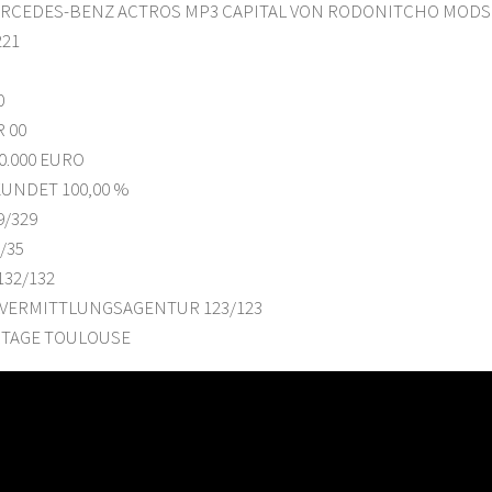
RCEDES-BENZ ACTROS MP3 CAPITAL VON RODONITCHO MODS 1.0
221
0
 00
0.000 EURO
UNDET 100,00 %
9/329
/35
32/132
VERMITTLUNGSAGENTUR 123/123
TAGE TOULOUSE