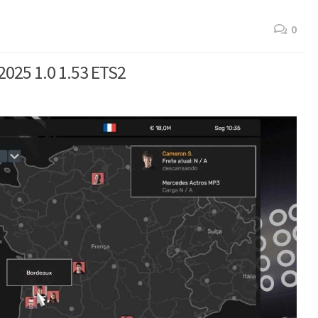
0
025 1.0 1.53 ETS2