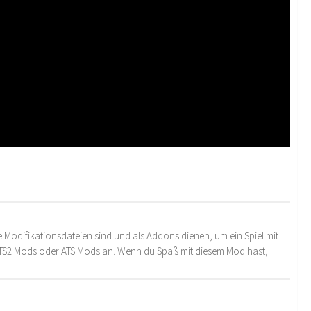
 Modifikationsdateien sind und als Addons dienen, um ein Spiel mit
 ETS2 Mods oder ATS Mods an. Wenn du Spaß mit diesem Mod hast,