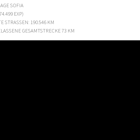
AGE SOFIA
74.499 EXP)
 STRASSEN: 190.546 KM
LASSENE GESAMTSTRECKE 73 KM