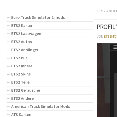
ETS2 ANDE
Euro Truck Simulator 2 mods
PROFIL
ETS2 Karten
ETS2 Lastwagen
VON
ETS2MO
ETS2 Autos
ETS2 Anhänger
ETS2 Bus
ETS2 Innere
ETS2 Skins
ETS2 Teile
ETS2 Geräusche
ETS2 Andere
American Truck Simulator Mods
ATS Karten