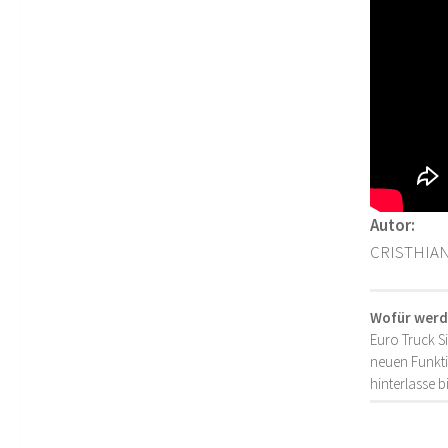
Autor:
CRISTHIA
Wofür werd
Euro Truck S
neuen Funkti
hinterlasse 