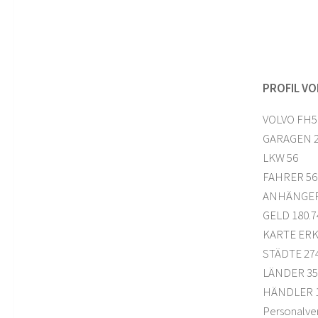
PROFIL VOL
VOLVO FH5
GARAGEN 
LKW 56
FAHRER 56
ANHÄNGER
GELD 180.
KARTE ERK
STÄDTE 27
LÄNDER 35
HÄNDLER 1
Personalve