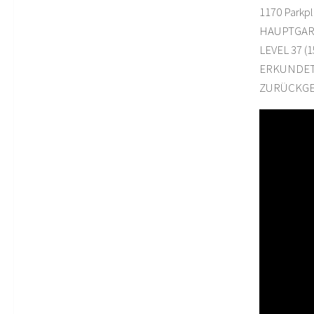
1170 Parkpl
HAUPTGAR
LEVEL 37 (1
ERKUNDETE
ZURÜCKGE