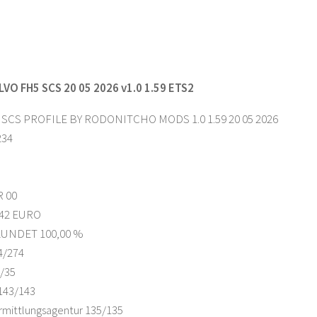
VO FH5 SCS 20 05 2026 v1.0 1.59 ETS2
 SCS PROFILE BY RODONITCHO MODS 1.0 1.59 20 05 2026
234
 00
742 EURO
UNDET 100,00 %
4/274
/35
43/143
rmittlungsagentur 135/135