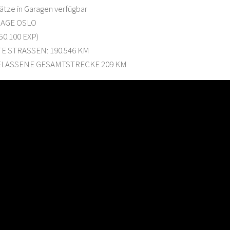
ätze in Garagen verfügbar
AGE OSLO
50.100 EXP)
 STRASSEN: 190.546 KM
LASSENE GESAMTSTRECKE 209 KM