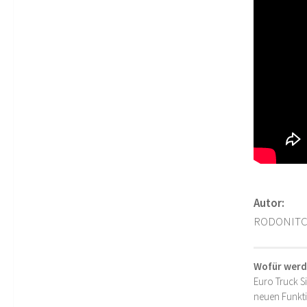
Autor:
RODONIT
Wofür werd
Euro Truck S
neuen Funkti