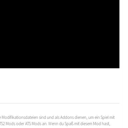
 Modifikationsdateien sind und als Addons dienen, um ein Spiel mit
 ETS2 Mods oder ATS Mods an. Wenn du Spaß mit diesem Mod hast,