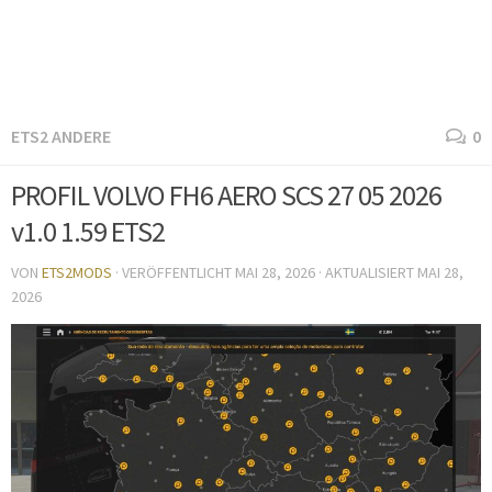
ETS2 ANDERE
0
PROFIL VOLVO FH6 AERO SCS 27 05 2026
v1.0 1.59 ETS2
VON
ETS2MODS
· VERÖFFENTLICHT
MAI 28, 2026
· AKTUALISIERT
MAI 28,
2026