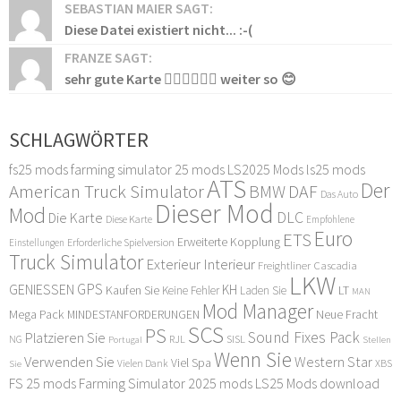
SEBASTIAN MAIER SAGT:
Diese Datei existiert nicht... :-(
FRANZE SAGT:
sehr gute Karte 👍🏻👍🏻👍🏻 weiter so 😊
SCHLAGWÖRTER
fs25 mods
farming simulator 25 mods
LS2025 Mods
ls25 mods
ATS
Der
American Truck Simulator
DAF
BMW
Das Auto
Dieser Mod
Mod
DLC
Die Karte
Diese Karte
Empfohlene
Euro
ETS
Erweiterte Kopplung
Erforderliche Spielversion
Einstellungen
Truck Simulator
Exterieur Interieur
Freightliner Cascadia
LKW
GPS
GENIESSEN
KH
Kaufen Sie
LT
Keine Fehler
Laden Sie
MAN
Mod Manager
Mega Pack
Neue Fracht
MINDESTANFORDERUNGEN
SCS
PS
Sound Fixes Pack
Platzieren Sie
SISL
RJL
NG
Stellen
Portugal
Wenn Sie
Verwenden Sie
Western Star
Viel Spa
XBS
Sie
Vielen Dank
FS 25 mods
Farming Simulator 2025 mods
LS25 Mods download