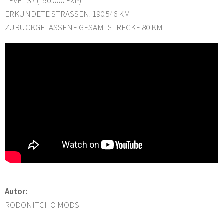
LEVEL 37 (150.000 EXP)
ERKUNDETE STRASSEN: 190.546 KM
ZURÜCKGELASSENE GESAMTSTRECKE 80 KM
Autor:
RODONITCHO MODS