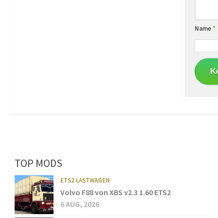
Name
*
TOP MODS
ETS2 LASTWAGEN
Volvo F88 von XBS v2.3 1.60 ETS2
6 AUG, 2026