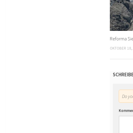
Reforma Si
OKTOBER 18,
SCHREIB
Do y
Komme