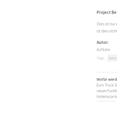
Project Be
Dies ist nu
ist dies nich
Autor:
AzNate
Tags:
Bette
Wofür werd
Euro Truck S
neuen Funkti
hinterlasse 