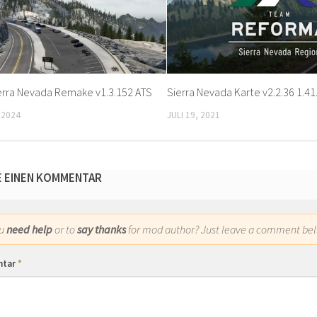
erra Nevada Remake v1.3.152 ATS
Sierra Nevada Karte v2.2.36 1.41
 2024
JULI 19, 2021
E EINEN KOMMENTAR
ou
need help
or to
say thanks
for mod author? Just leave a comment bel
ntar
*