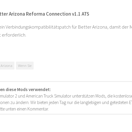
tter Arizona Reforma Connection v1.1 ATS
r ein Verbindungskompatibilitätspatch für Better Arizona, damit de
t erforderlich.
r Arizona
Wenn Sie
en diese Mods verwendet:
imulator 2 und American Truck Simulator unterstützen Mods, die kostenlose
onen zu ändern. Wir bieten jeden Tag nur die langlebigen und getesteten
bitte unten einen Kommentar.