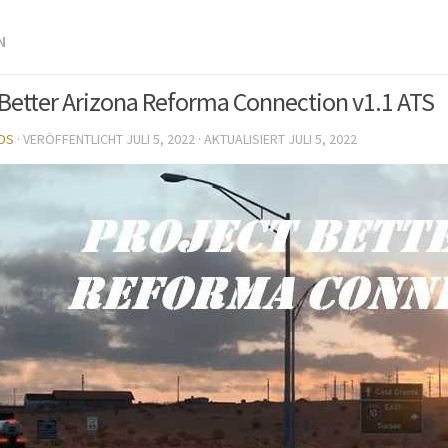
N
 Better Arizona Reforma Connection v1.1 ATS
DS
· VERÖFFENTLICHT
JULI 5, 2022
· AKTUALISIERT
JULI 5, 2022