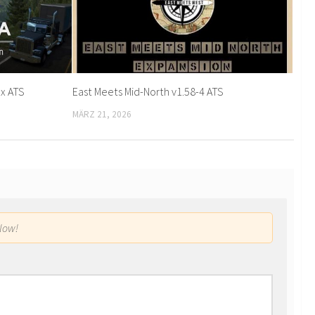
.x ATS
East Meets Mid-North v1.58-4 ATS
MÄRZ 21, 2026
low!