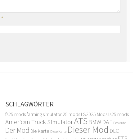
l
*
SCHLAGWÖRTER
fs25 mods
farming simulator 25 mods
LS2025 Mods
ls25 mods
ATS
American Truck Simulator
DAF
BMW
Das Auto
Dieser Mod
Der Mod
DLC
Die Karte
Diese Karte
ETS