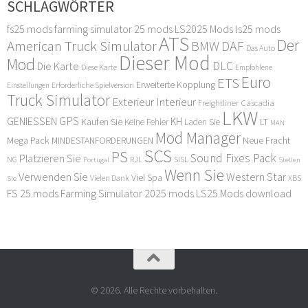
SCHLAGWÖRTER
fs25 mods
farming simulator 25 mods
LS2025 Mods
ls25 mods
ATS
Der
American Truck Simulator
DAF
BMW
Das Auto
Dieser Mod
Mod
DLC
Die Karte
Diese Karte
Empfohlene
Euro
ETS
Erweiterte Kopplung
Erforderliche Spielversion
Einstellungen
Truck Simulator
Exterieur Interieur
Freightliner Cascadia
LKW
GPS
GENIESSEN
KH
Kaufen Sie
LT
Keine Fehler
Laden Sie
MAN
Mod Manager
Mega Pack
Neue Fracht
MINDESTANFORDERUNGEN
SCS
PS
Sound Fixes Pack
Platzieren Sie
SISL
RJL
NG
Stellen
Portugal
Wenn Sie
Verwenden Sie
Western Star
Viel Spa
XBS
Sie
Vielen Dank
FS 25 mods
Farming Simulator 2025 mods
LS25 Mods download
© 2026. Alle Rechte vorbehalten.