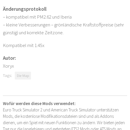
Änderungsprotokoll
– kompatibel mit PM2.62 und Iberia
– kleine Verbesserungen – grönländische Kraftstoffpreise (sehr
günstig) und korrekte Zeitzone.
Kompatibel mit 1.45x
Autor:
Xoryx
Tags:
Die Map
Wofür werden diese Mods verwendet:
Euro Truck Simulator 2 und American Truck Simulator unterstützen
Mods, die kostenlose Modifikationsdateien sind und als Addons
dienen, um ein Spiel mit neuen Funktionen zu ändern. Wir bieten jeden
Tag nur die langlebigen und getesteten ETS2 Mods oder ATS Mods an.