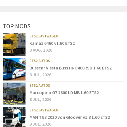
TOP MODS
ETS2 LASTWAGEN
Kamaz 6460 v1.60 ETS2
8 AUG, 2026
ETS2 AUTOS
Busscar Vissta Buss HI-O400RSD 1.60 ETS2
8 JUL, 2026
ETS2 AUTOS
Marcopolo G7 1600 LD MB 1.60 ETS2
8 JUL, 2026
ETS2 LASTWAGEN
MAN TG3 2020 von Gloover v1.8 1.60 ETS2
9 JUL, 2026