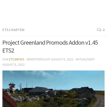
ETS2 KARTEN
0
Project Greenland Promods Addon v1.45
ETS2
VON
ETS2MODS
· VERÖFFENTLICHT
AUGUST 8, 2022
· AKTUALISIERT
AUGUST 8, 2022