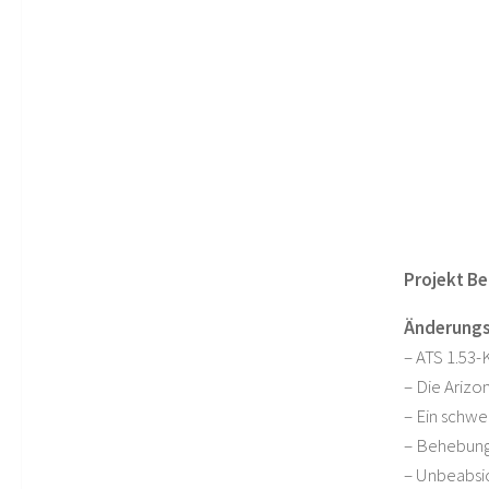
Projekt Be
Änderungs
– ATS 1.53-
– Die Arizo
– Ein schwe
– Behebung 
– Unbeabsi