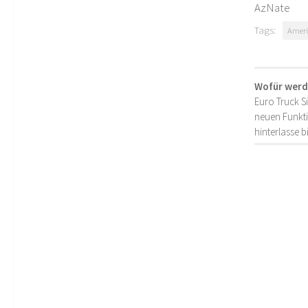
AzNate
Tags:
Ameri
Wofür werd
Euro Truck S
neuen Funkti
hinterlasse 