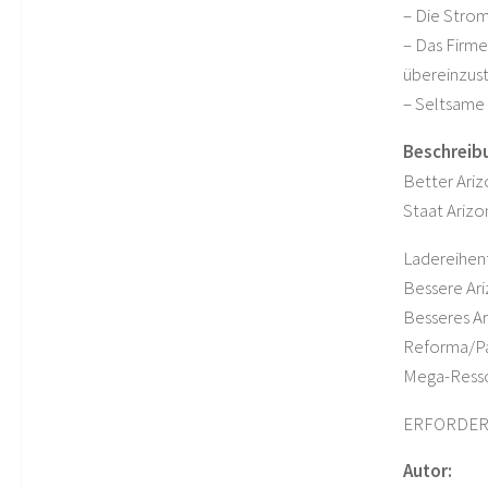
– Die Strom
– Das Firme
übereinzu
– Seltsame
Beschreib
Better Ariz
Staat Arizo
Ladereihen
Bessere Ar
Besseres A
Reforma/Pa
Mega-Ress
ERFORDER
Autor: