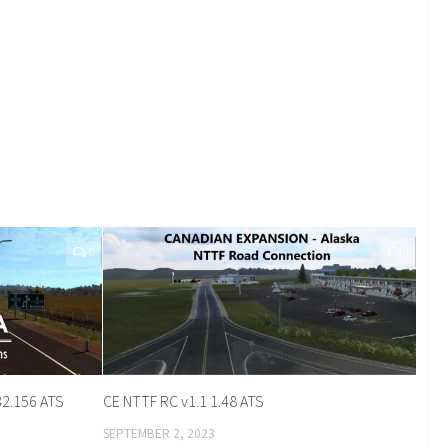
0
0
32.156 ATS
CE NTTF RC v1.1 1.48 ATS
SEPTEMBER 2, 2023