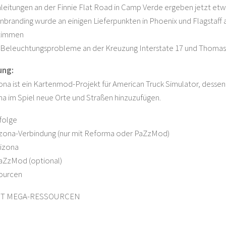
leitungen an der Finnie Flat Road in Camp Verde ergeben jetzt etw
nbranding wurde an einigen Lieferpunkten in Phoenix und Flagstaff 
stimmen
 Beleuchtungsprobleme an der Kreuzung Interstate 17 und Thoma
ung:
ona ist ein Kartenmod-Projekt für American Truck Simulator, desse
na im Spiel neue Orte und Straßen hinzuzufügen.
folge
izona-Verbindung (nur mit Reforma oder PaZzMod)
rizona
ZzMod (optional)
ourcen
T MEGA-RESSOURCEN