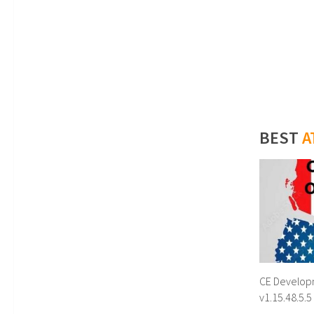
BEST
A
CE Develop
v1.15.48.5.5