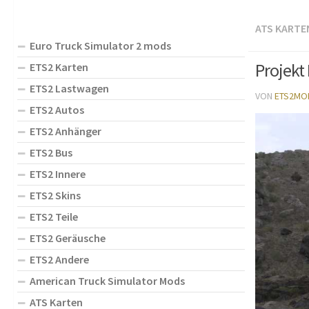
ATS KARTE
Euro Truck Simulator 2 mods
Projekt 
ETS2 Karten
ETS2 Lastwagen
VON
ETS2MO
ETS2 Autos
ETS2 Anhänger
ETS2 Bus
ETS2 Innere
ETS2 Skins
ETS2 Teile
ETS2 Geräusche
ETS2 Andere
American Truck Simulator Mods
ATS Karten