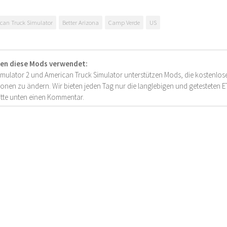
can Truck Simulator
Better Arizona
Camp Verde
US
en diese Mods verwendet:
imulator 2 und American Truck Simulator unterstützen Mods, die kostenlose
onen zu ändern. Wir bieten jeden Tag nur die langlebigen und getesteten
bitte unten einen Kommentar.