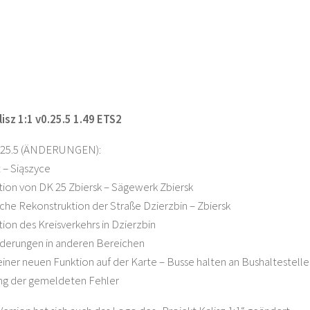
isz 1:1 v0.25.5 1.49 ETS2
.25.5 (ÄNDERUNGEN):
 – Siąszyce
ion von DK 25 Zbiersk – Sägewerk Zbiersk
iche Rekonstruktion der Straße Dzierzbin – Zbiersk
ion des Kreisverkehrs in Dzierzbin
nderungen in anderen Bereichen
einer neuen Funktion auf der Karte – Busse halten an Bushaltestellen 
ng der gemeldeten Fehler