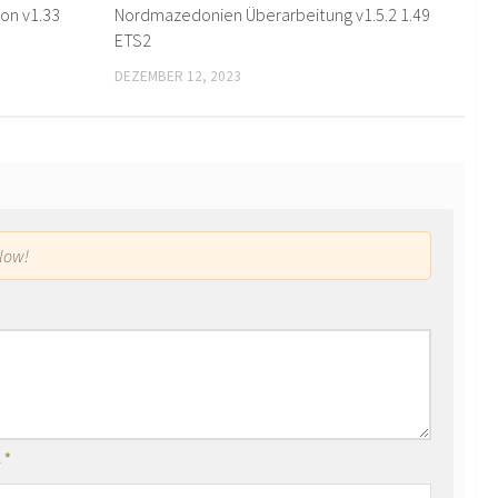
on v1.33
Nordmazedonien Überarbeitung v1.5.2 1.49
ETS2
DEZEMBER 12, 2023
low!
l
*