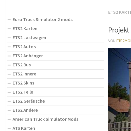
ETS2 KART
Euro Truck Simulator 2 mods
Projekt 
ETS2 Karten
ETS2 Lastwagen
VON
ETS2MO
ETS2 Autos
ETS2 Anhänger
ETS2 Bus
ETS2 Innere
ETS2 Skins
ETS2 Teile
ETS2 Geräusche
ETS2 Andere
American Truck Simulator Mods
ATS Karten