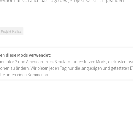
Version hat sich auch das Logo des „Projekt Kalisz 1:1“ geändert.
Projekt Kalisz
en diese Mods verwendet:
imulator 2 und American Truck Simulator unterstützen Mods, die kostenlose
onen zu ändern. Wir bieten jeden Tag nur die langlebigen und getesteten
bitte unten einen Kommentar.