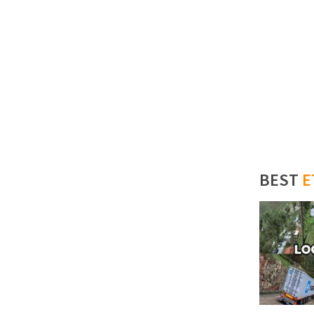
BEST
E