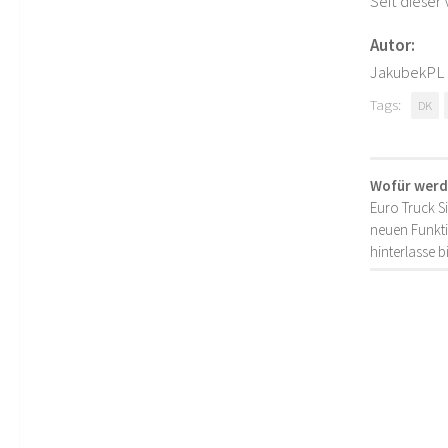
Seit dieser 
Autor:
JakubekPL
Tags:
DK
Wofür werd
Euro Truck S
neuen Funkti
hinterlasse 