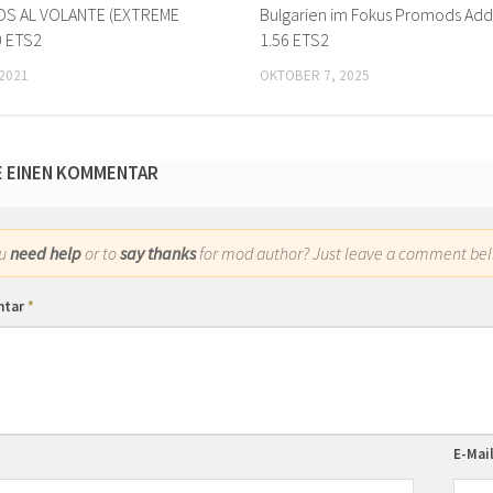
S AL VOLANTE (EXTREME
Bulgarien im Fokus Promods Add
0 ETS2
1.56 ETS2
2021
OKTOBER 7, 2025
E EINEN KOMMENTAR
ou
need help
or to
say thanks
for mod author? Just leave a comment bel
ntar
*
E-Mai