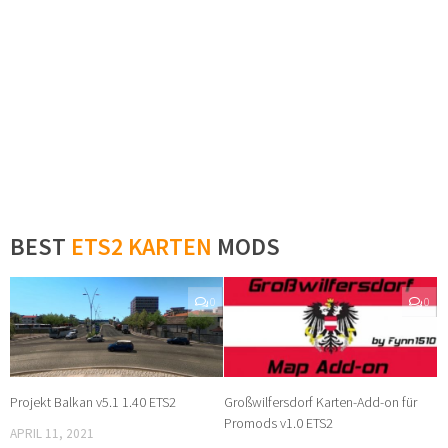
BEST
ETS2 KARTEN
MODS
0
0
Projekt Balkan v5.1 1.40 ETS2
Großwilfersdorf Karten-Add-on für
Promods v1.0 ETS2
APRIL 11, 2021