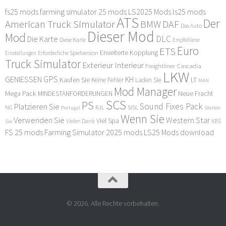
fs25 mods
farming simulator 25 mods
LS2025 Mods
ls25 mods
ATS
Der
American Truck Simulator
DAF
BMW
Das Auto
Dieser Mod
Mod
DLC
Die Karte
Diese Karte
Empfohlene
Euro
ETS
Erweiterte Kopplung
Erforderliche Spielversion
Einstellungen
Truck Simulator
Exterieur Interieur
Freightliner Cascadia
LKW
GPS
GENIESSEN
KH
Kaufen Sie
LT
Keine Fehler
Laden Sie
MAN
Mod Manager
Mega Pack
Neue Fracht
MINDESTANFORDERUNGEN
SCS
PS
Sound Fixes Pack
Platzieren Sie
SISL
RJL
NG
Stellen
Portugal
Wenn Sie
Verwenden Sie
Western Star
Viel Spa
XBS
Sie
Vielen Dank
FS 25 mods
Farming Simulator 2025 mods
LS25 Mods download
© 2026. Alle Rechte vorbehalten.