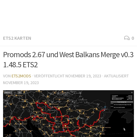
ETS2 KARTEN
0
Promods 2.67 und West Balkans Merge v0.3
1.48.5 ETS2
VON
ETS2MODS
· VERÖFFENTLICHT
NOVEMBER 19, 2023
· AKTUALISIERT
NOVEMBER 19, 2023