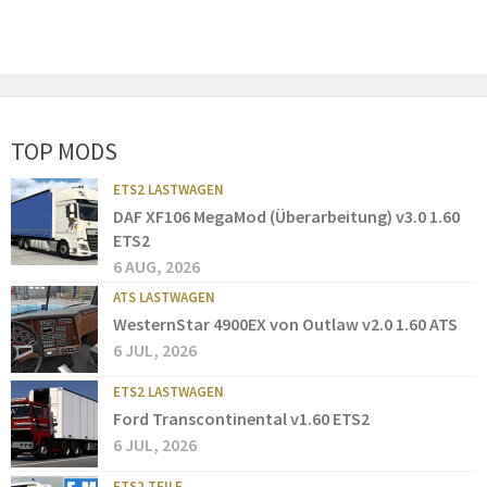
TOP MODS
ETS2 LASTWAGEN
DAF XF106 MegaMod (Überarbeitung) v3.0 1.60
ETS2
6 AUG, 2026
ATS LASTWAGEN
WesternStar 4900EX von Outlaw v2.0 1.60 ATS
6 JUL, 2026
ETS2 LASTWAGEN
Ford Transcontinental v1.60 ETS2
6 JUL, 2026
ETS2 TEILE