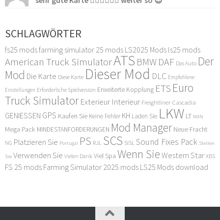
SCHLAGWÖRTER
fs25 mods
farming simulator 25 mods
LS2025 Mods
ls25 mods
ATS
Der
American Truck Simulator
DAF
BMW
Das Auto
Dieser Mod
Mod
DLC
Die Karte
Diese Karte
Empfohlene
Euro
ETS
Erweiterte Kopplung
Erforderliche Spielversion
Einstellungen
Truck Simulator
Exterieur Interieur
Freightliner Cascadia
LKW
GPS
GENIESSEN
KH
Kaufen Sie
LT
Keine Fehler
Laden Sie
MAN
Mod Manager
Mega Pack
Neue Fracht
MINDESTANFORDERUNGEN
SCS
PS
Sound Fixes Pack
Platzieren Sie
SISL
RJL
NG
Stellen
Portugal
Wenn Sie
Verwenden Sie
Western Star
Viel Spa
XBS
Sie
Vielen Dank
FS 25 mods
Farming Simulator 2025 mods
LS25 Mods download