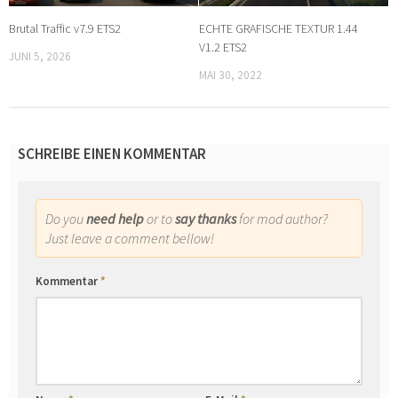
Brutal Traffic v7.9 ETS2
ECHTE GRAFISCHE TEXTUR 1.44
V1.2 ETS2
JUNI 5, 2026
MAI 30, 2022
SCHREIBE EINEN KOMMENTAR
Do you
need help
or to
say thanks
for mod author?
Just leave a comment bellow!
Kommentar
*