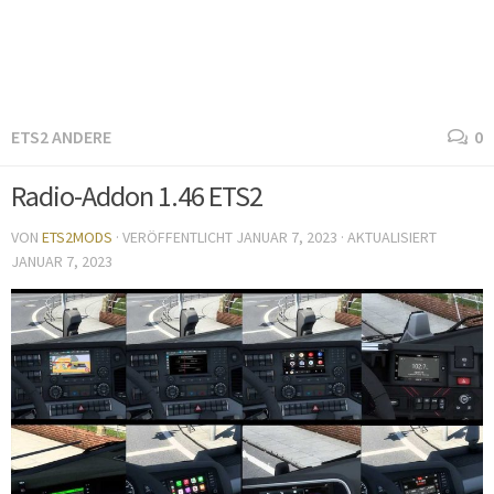
ETS2 ANDERE
0
Radio-Addon 1.46 ETS2
VON
ETS2MODS
· VERÖFFENTLICHT
JANUAR 7, 2023
· AKTUALISIERT
JANUAR 7, 2023