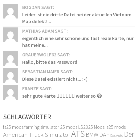
BOGDAN SAGT:
Leider ist die dritte Datei bei der aktuellen Vietnam
Map defekt!...
MATHIAS ADAM SAGT:
eigentlich eine sehr schöne und fast reale karte, nur
hat meine...
GRAUERWOLF62 SAGT:
Hallo, bitte das Password
SEBASTIAN MAIER SAGT:
Diese Datei existiert nicht... :-(
FRANZE SAGT:
sehr gute Karte 👍🏻👍🏻👍🏻 weiter so 😊
SCHLAGWÖRTER
fs25 mods
farming simulator 25 mods
LS2025 Mods
ls25 mods
ATS
Der
American Truck Simulator
DAF
BMW
Das Auto