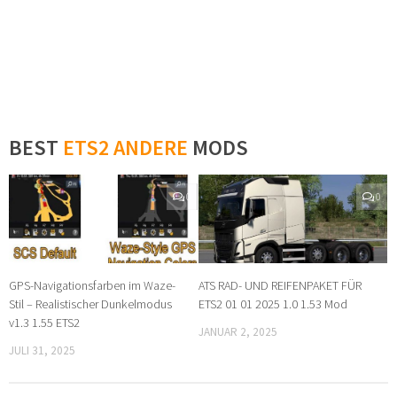
BEST
ETS2 ANDERE
MODS
0
0
GPS-Navigationsfarben im Waze-
ATS RAD- UND REIFENPAKET FÜR
Stil – Realistischer Dunkelmodus
ETS2 01 01 2025 1.0 1.53 Mod
v1.3 1.55 ETS2
JANUAR 2, 2025
JULI 31, 2025