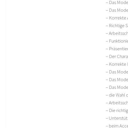
– Das Mode
– Das Mode
– Korrekte
– Richtige 
– Arbeitssc
– Funktioni
– Präsentie
– Der Chara
– Korrekte
– Das Mode
– Das Model
– Das Mode
– die Wahl 
– Arbeitssc
– Die richti
– Unterstüt
– beim Acc