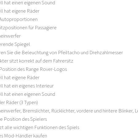
ll hat einen eigenen Sound
ll hat eigene Räder
 Autoproportionen
Sitzpositionen für Passagiere
heinwerfer
erende Spiegel
ren Sie die Beleuchtung von Pfeiltacho und Drehzahlmesser
kter sitzt korrekt auf dem Fahrersitz
 Position des Range Rover-Logos
ll hat eigene Räder
l hat ein eigenes Interieur
ll hat einen eigenen Sound
der Räder (3 Typen)
heinwerfer, Bremslichter, Rücklichter, vordere und hintere Blinker, 
ge Position des Spielers
zt alle wichtigen Funktionen des Spiels
es Mod-Händler kaufen