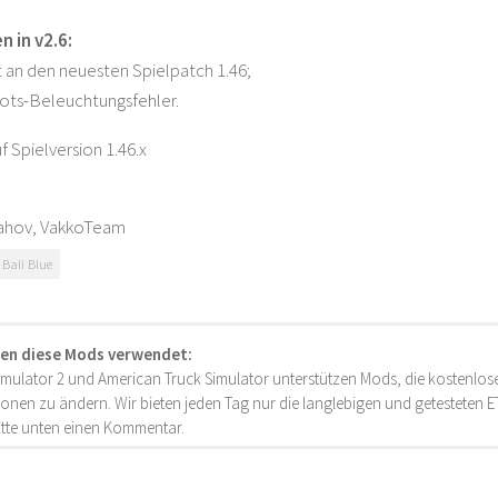
 in v2.6:
 an den neuesten Spielpatch 1.46;
ots-Beleuchtungsfehler.
f Spielversion 1.46.x
ahov, VakkoTeam
 Bali Blue
en diese Mods verwendet:
imulator 2 und American Truck Simulator unterstützen Mods, die kostenlose
onen zu ändern. Wir bieten jeden Tag nur die langlebigen und getesteten
bitte unten einen Kommentar.