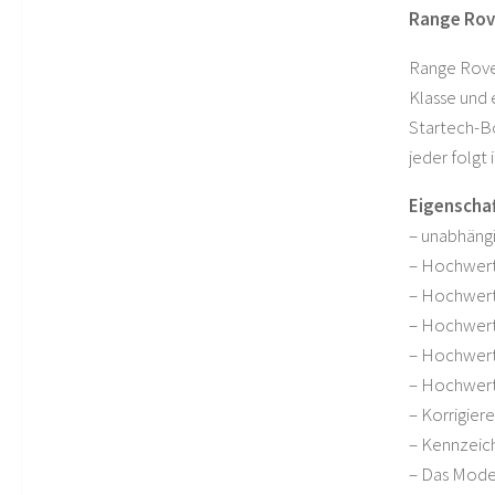
Range Rove
Range Rover
Klasse und 
Startech-Bo
jeder folgt 
Eigenschaf
– unabhäng
– Hochwert
– Hochwerti
– Hochwerti
– Hochwert
– Hochwert
– Korrigier
– Kennzeich
– Das Mode