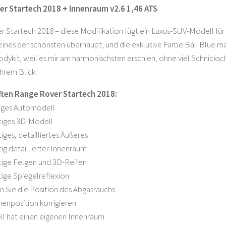
r Startech 2018 + Innenraum v2.6 1,46 ATS
 Startech 2018 – diese Modifikation fügt ein Luxus-SUV-Modell für A
eines der schönsten überhaupt, und die exklusive Farbe Bali Blue m
dykit, weil es mir am harmonischsten erschien, ohne viel Schnickschna
ihrem Blick.
ten Range Rover Startech 2018:
iges Automodell
iges 3D-Modell
ges, detailliertes Äußeres
g detaillierter Innenraum
ige Felgen und 3D-Reifen
ige Spiegelreflexion
en Sie die Position des Abgasrauchs
enposition korrigieren
ll hat einen eigenen Innenraum