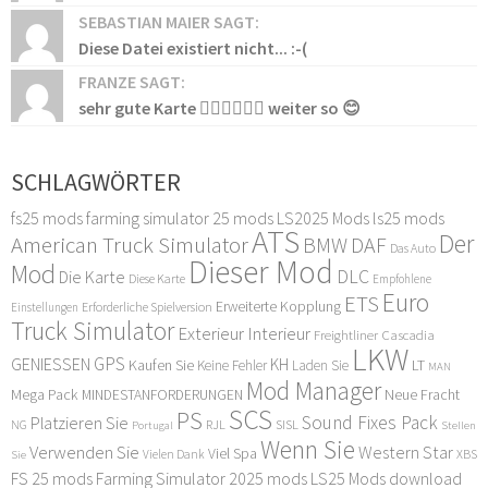
SEBASTIAN MAIER SAGT:
Diese Datei existiert nicht... :-(
FRANZE SAGT:
sehr gute Karte 👍🏻👍🏻👍🏻 weiter so 😊
SCHLAGWÖRTER
fs25 mods
farming simulator 25 mods
LS2025 Mods
ls25 mods
ATS
Der
American Truck Simulator
DAF
BMW
Das Auto
Dieser Mod
Mod
DLC
Die Karte
Diese Karte
Empfohlene
Euro
ETS
Erweiterte Kopplung
Erforderliche Spielversion
Einstellungen
Truck Simulator
Exterieur Interieur
Freightliner Cascadia
LKW
GPS
GENIESSEN
KH
Kaufen Sie
LT
Keine Fehler
Laden Sie
MAN
Mod Manager
Mega Pack
Neue Fracht
MINDESTANFORDERUNGEN
SCS
PS
Sound Fixes Pack
Platzieren Sie
SISL
RJL
NG
Stellen
Portugal
Wenn Sie
Verwenden Sie
Western Star
Viel Spa
XBS
Sie
Vielen Dank
FS 25 mods
Farming Simulator 2025 mods
LS25 Mods download