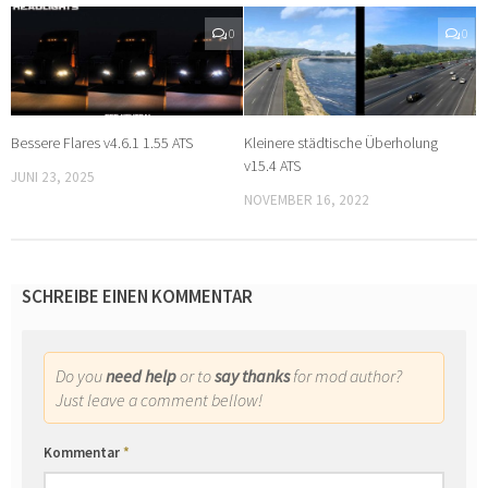
0
0
Bessere Flares v4.6.1 1.55 ATS
Kleinere städtische Überholung
v15.4 ATS
JUNI 23, 2025
NOVEMBER 16, 2022
SCHREIBE EINEN KOMMENTAR
Do you
need help
or to
say thanks
for mod author?
Just leave a comment bellow!
Kommentar
*