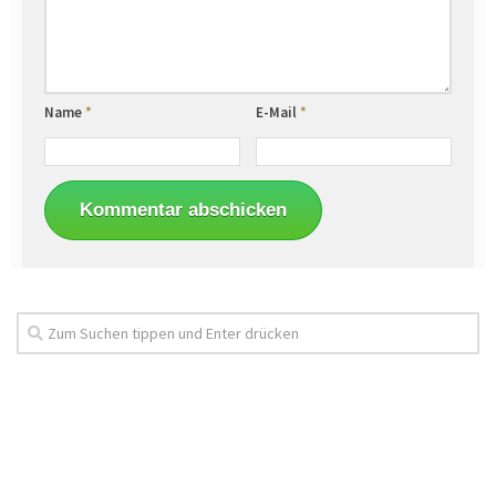
Name
*
E-Mail
*