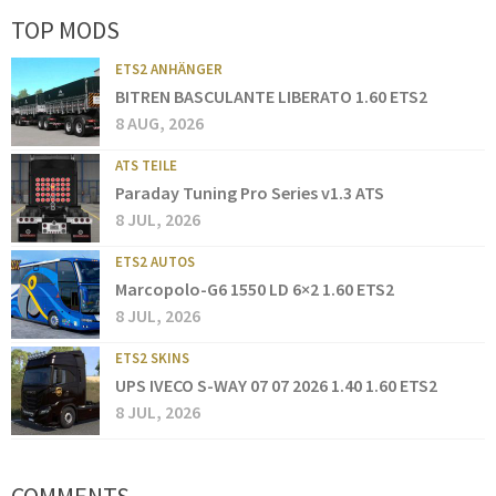
TOP MODS
ETS2 ANHÄNGER
BITREN BASCULANTE LIBERATO 1.60 ETS2
8 AUG, 2026
ATS TEILE
Paraday Tuning Pro Series v1.3 ATS
8 JUL, 2026
ETS2 AUTOS
Marcopolo-G6 1550 LD 6×2 1.60 ETS2
8 JUL, 2026
ETS2 SKINS
UPS IVECO S-WAY 07 07 2026 1.40 1.60 ETS2
8 JUL, 2026
COMMENTS