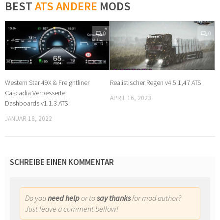
BEST
ATS ANDERE
MODS
0
0
Western Star 49X & Freightliner
Realistischer Regen v4.5 1,47 ATS
Cascadia Verbesserte
APRIL 16, 2023
Dashboards v1.1.3 ATS
JANUAR 18, 2022
SCHREIBE EINEN KOMMENTAR
Do you
need help
or to
say thanks
for mod author?
Just leave a comment bellow!