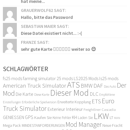
hat meine...
GRAUERWOLF62 SAGT:
Hallo, bitte das Password
SEBASTIAN MAIER SAGT:
Diese Datei existiert nicht... :-(
FRANZE SAGT:
sehr gute Karte 👍🏻👍🏻👍🏻 weiter so 😊
SCHLAGWÖRTER
fs25 mods
farming simulator 25 mods
LS2025 Mods
ls25 mods
ATS
Der
American Truck Simulator
DAF
BMW
Das Auto
Dieser Mod
Mod
DLC
Die Karte
Diese Karte
Empfohlene
Euro
ETS
Erweiterte Kopplung
Erforderliche Spielversion
Einstellungen
Truck Simulator
Exterieur Interieur
Freightliner Cascadia
LKW
GPS
GENIESSEN
KH
Kaufen Sie
LT
Keine Fehler
Laden Sie
MAN
Mod Manager
Mega Pack
Neue Fracht
MINDESTANFORDERUNGEN