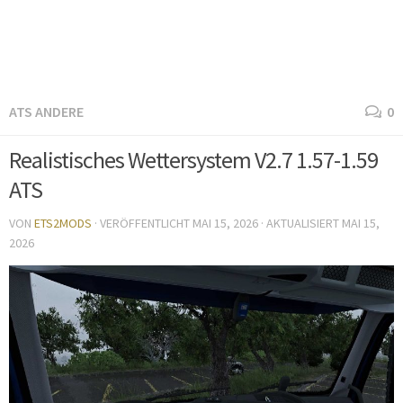
ATS ANDERE
0
Realistisches Wettersystem V2.7 1.57-1.59
ATS
VON
ETS2MODS
· VERÖFFENTLICHT
MAI 15, 2026
· AKTUALISIERT
MAI 15,
2026