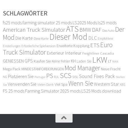
SCHLAGWÖRTER
fs25 mods
farming simulator 25 mods
LS2025 Mods
ls25 mods
ATS
Der
American Truck Simulator
DAF
BMW
Das Auto
Dieser Mod
Mod
DLC
Die Karte
Diese Karte
Empfohlene
Euro
ETS
Erweiterte Kopplung
Erforderliche Spielversion
Einstellungen
Truck Simulator
Exterieur Interieur
Freightliner Cascadia
LKW
GPS
GENIESSEN
KH
Kaufen Sie
LT
Keine Fehler
Laden Sie
MAN
Mod Manager
Mega Pack
Neue Fracht
MINDESTANFORDERUNGEN
SCS
PS
Sound Fixes Pack
Platzieren Sie
SISL
RJL
NG
Stellen
Portugal
Wenn Sie
Verwenden Sie
Western Star
Viel Spa
XBS
Sie
Vielen Dank
FS 25 mods
Farming Simulator 2025 mods
LS25 Mods download