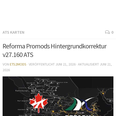
ATS KARTEN
0
Reforma Promods Hintergrundkorrektur
v27.160 ATS
VON
ETS2MODS
· VERÖFFENTLICHT
JUNI 21, 2026
· AKTUALISIERT
JUNI 21,
2026