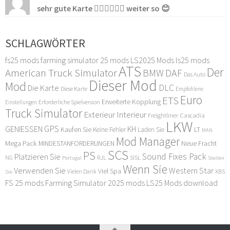
sehr gute Karte 👍🏻👍🏻👍🏻 weiter so 😊
SCHLAGWÖRTER
fs25 mods
farming simulator 25 mods
LS2025 Mods
ls25 mods
ATS
Der
American Truck Simulator
DAF
BMW
Das Auto
Dieser Mod
Mod
DLC
Die Karte
Diese Karte
Empfohlene
Euro
ETS
Erweiterte Kopplung
Erforderliche Spielversion
Einstellungen
Truck Simulator
Exterieur Interieur
Freightliner Cascadia
LKW
GPS
GENIESSEN
KH
Kaufen Sie
LT
Keine Fehler
Laden Sie
MAN
Mod Manager
Mega Pack
Neue Fracht
MINDESTANFORDERUNGEN
SCS
PS
Sound Fixes Pack
Platzieren Sie
SISL
RJL
NG
Stellen
Portugal
Wenn Sie
Verwenden Sie
Western Star
Viel Spa
XBS
Sie
Vielen Dank
FS 25 mods
Farming Simulator 2025 mods
LS25 Mods download