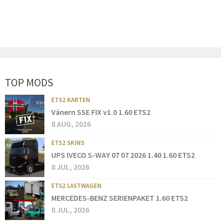
TOP MODS
ETS2 KARTEN
Vänern SSE FIX v1.0 1.60 ETS2
8 AUG, 2026
ETS2 SKINS
UPS IVECO S-WAY 07 07 2026 1.40 1.60 ETS2
8 JUL, 2026
ETS2 LASTWAGEN
MERCEDES-BENZ SERIENPAKET 1.60 ETS2
8 JUL, 2026