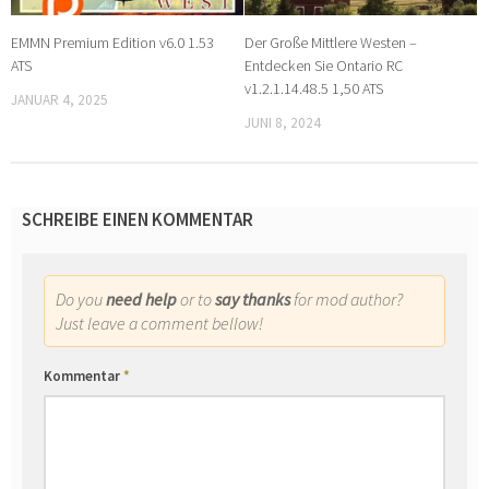
EMMN Premium Edition v6.0 1.53
Der Große Mittlere Westen –
ATS
Entdecken Sie Ontario RC
v1.2.1.14.48.5 1,50 ATS
JANUAR 4, 2025
JUNI 8, 2024
SCHREIBE EINEN KOMMENTAR
Do you
need help
or to
say thanks
for mod author?
Just leave a comment bellow!
Kommentar
*