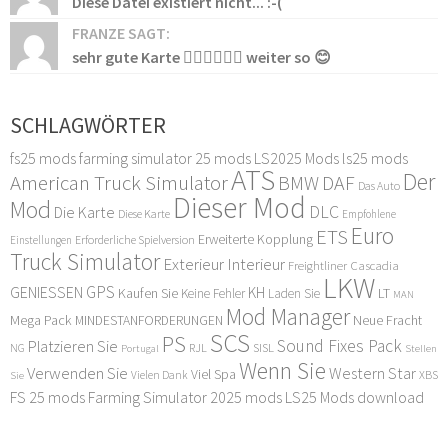
Diese Datei existiert nicht... :-(
FRANZE SAGT:
sehr gute Karte 👍🏻👍🏻👍🏻 weiter so 😊
SCHLAGWÖRTER
fs25 mods
farming simulator 25 mods
LS2025 Mods
ls25 mods
ATS
Der
American Truck Simulator
DAF
BMW
Das Auto
Dieser Mod
Mod
DLC
Die Karte
Diese Karte
Empfohlene
Euro
ETS
Erweiterte Kopplung
Erforderliche Spielversion
Einstellungen
Truck Simulator
Exterieur Interieur
Freightliner Cascadia
LKW
GPS
GENIESSEN
KH
Kaufen Sie
LT
Keine Fehler
Laden Sie
MAN
Mod Manager
Mega Pack
Neue Fracht
MINDESTANFORDERUNGEN
SCS
PS
Sound Fixes Pack
Platzieren Sie
SISL
RJL
NG
Stellen
Portugal
Wenn Sie
Verwenden Sie
Western Star
Viel Spa
XBS
Sie
Vielen Dank
FS 25 mods
Farming Simulator 2025 mods
LS25 Mods download