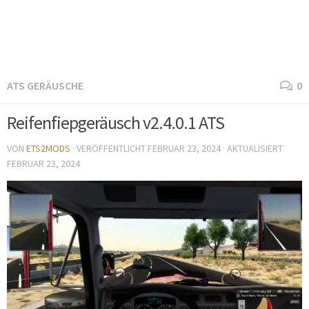
ATS GERÄUSCHE
0
Reifenfiepgeräusch v2.4.0.1 ATS
VON
ETS2MODS
· VERÖFFENTLICHT
FEBRUAR 23, 2024
· AKTUALISIERT
FEBRUAR 23, 2024