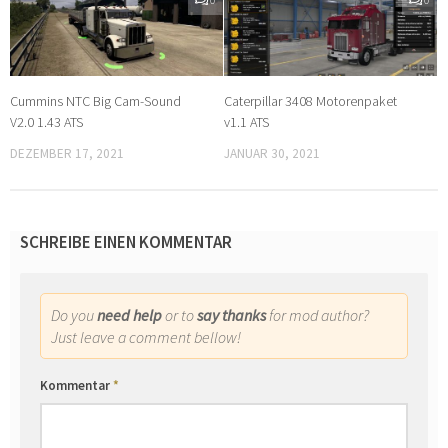
Cummins NTC Big Cam-Sound
Caterpillar 3408 Motorenpaket
V2.0 1.43 ATS
v1.1 ATS
DEZEMBER 17, 2021
JANUAR 30, 2021
SCHREIBE EINEN KOMMENTAR
Do you
need help
or to
say thanks
for mod author?
Just leave a comment bellow!
Kommentar
*