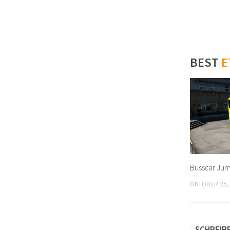
BEST
E
Busscar Jum
OKTOBER 25,
SCHREIB