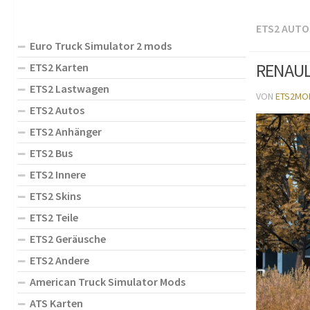
ETS2 AUTO
Euro Truck Simulator 2 mods
RENAULT
ETS2 Karten
ETS2 Lastwagen
VON
ETS2MO
ETS2 Autos
ETS2 Anhänger
ETS2 Bus
ETS2 Innere
ETS2 Skins
ETS2 Teile
ETS2 Geräusche
ETS2 Andere
American Truck Simulator Mods
ATS Karten