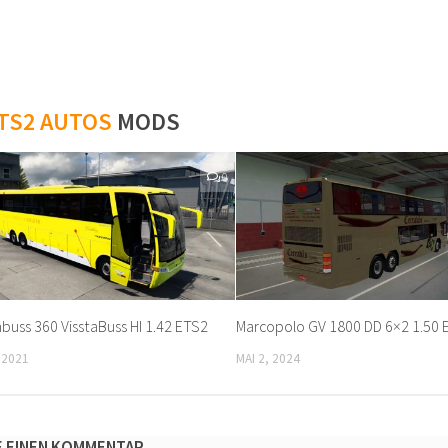
TS2 AUTOS
MODS
0
buss 360 VisstaBuss HI 1.42 ETS2
Marcopolo GV 1800 DD 6×2 1.50 
 2021
MAI 2, 2024
E EINEN KOMMENTAR