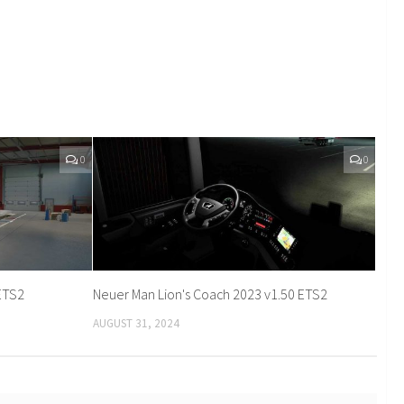
0
0
ETS2
Neuer Man Lion's Coach 2023 v1.50 ETS2
AUGUST 31, 2024