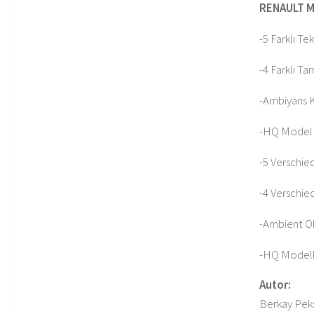
RENAULT ME
-5 Farklı T
-4 Farklı T
-Ambiyans 
-HQ Model
-5 Verschi
-4 Verschie
-Ambient O
-HQ Modell
Autor:
Berkay Peks