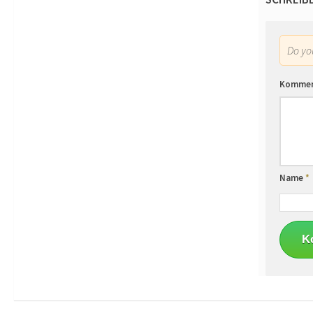
Do y
Komme
Name
*