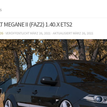
S
 MEGANE II (FAZ2) 1.40.X ETS2
DS
· VERÖFFENTLICHT
MÄRZ 26, 2021
· AKTUALISIERT
MÄRZ 26, 2021