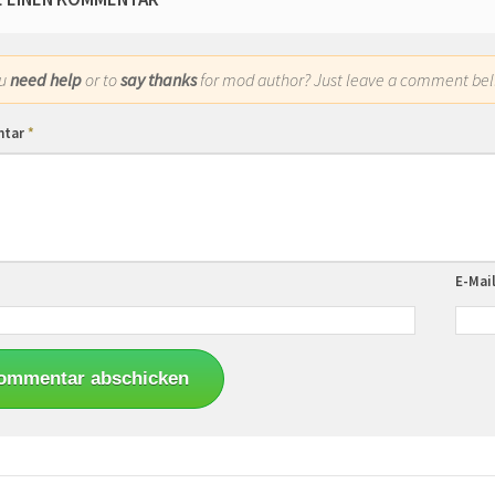
ou
need help
or to
say thanks
for mod author? Just leave a comment bel
ntar
*
E-Mai