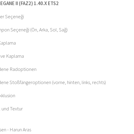
GANE II (FAZ2) 1.40.X ETS2
eker Seçeneği
ampon Seçeneği (Ön, Arka, Sol, Sağ)
Kaplama
 ve Kaplama
edene Radoptionen
dene Stoßfängeroptionen (vorne, hinten, links, rechts)
kklusion
 und Textur
en - Harun Aras