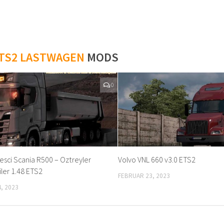
TS2 LASTWAGEN
MODS
0
esci Scania R500 – Oztreyler
Volvo VNL 660 v3.0 ETS2
ler 1.48 ETS2
FEBRUAR 23, 2023
, 2023