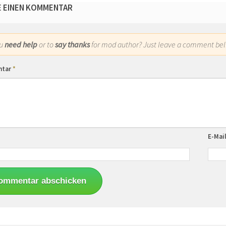
E EINEN KOMMENTAR
ou
need help
or to
say thanks
for mod author? Just leave a comment bel
ntar
*
E-Mai