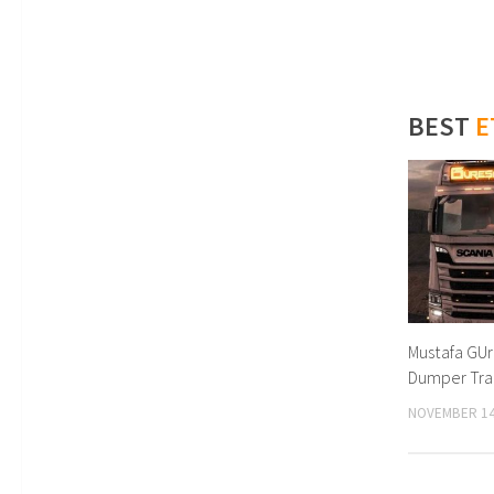
BEST
E
Mustafa GUr
Dumper Trai
NOVEMBER 14