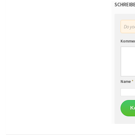
SCHREIB
Do y
Komme
Name
*