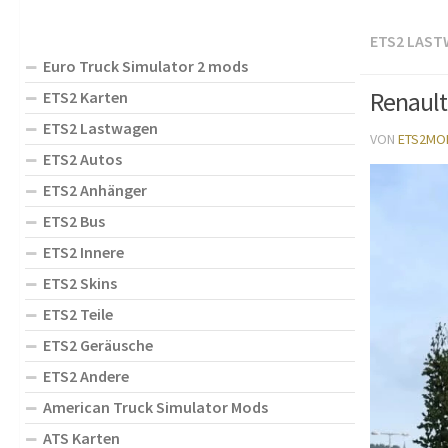
ETS2 LAS
Euro Truck Simulator 2 mods
Renault
ETS2 Karten
ETS2 Lastwagen
VON
ETS2MO
ETS2 Autos
ETS2 Anhänger
ETS2 Bus
ETS2 Innere
ETS2 Skins
ETS2 Teile
ETS2 Geräusche
ETS2 Andere
American Truck Simulator Mods
ATS Karten