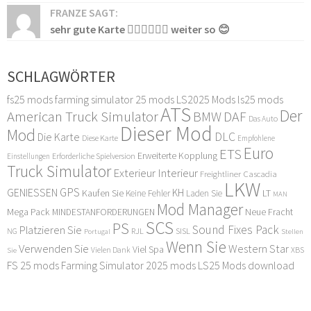
FRANZE SAGT:
sehr gute Karte 👍🏻👍🏻👍🏻 weiter so 😊
SCHLAGWÖRTER
fs25 mods
farming simulator 25 mods
LS2025 Mods
ls25 mods
ATS
Der
American Truck Simulator
DAF
BMW
Das Auto
Dieser Mod
Mod
DLC
Die Karte
Diese Karte
Empfohlene
Euro
ETS
Erweiterte Kopplung
Erforderliche Spielversion
Einstellungen
Truck Simulator
Exterieur Interieur
Freightliner Cascadia
LKW
GPS
GENIESSEN
KH
Kaufen Sie
LT
Keine Fehler
Laden Sie
MAN
Mod Manager
Mega Pack
Neue Fracht
MINDESTANFORDERUNGEN
SCS
PS
Sound Fixes Pack
Platzieren Sie
SISL
RJL
NG
Stellen
Portugal
Wenn Sie
Verwenden Sie
Western Star
Viel Spa
XBS
Sie
Vielen Dank
FS 25 mods
Farming Simulator 2025 mods
LS25 Mods download