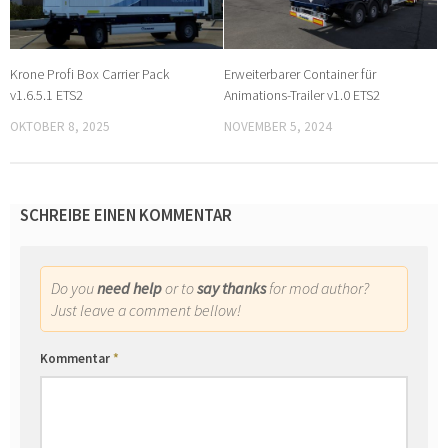
Krone Profi Box Carrier Pack
Erweiterbarer Container für
v1.6.5.1 ETS2
Animations-Trailer v1.0 ETS2
OKTOBER 8, 2025
NOVEMBER 5, 2024
SCHREIBE EINEN KOMMENTAR
Do you
need help
or to
say thanks
for mod author?
Just leave a comment bellow!
Kommentar
*