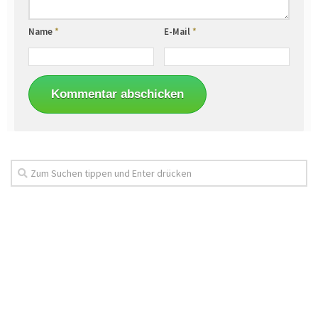
Name
*
E-Mail
*