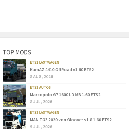
TOP MODS
ETS2 LASTWAGEN
KamAZ 4410 OffRoad v1.60 ETS2
8 AUG, 2026
ETS2 AUTOS
Marcopolo G7 1600 LD MB 1.60 ETS2
8 JUL, 2026
ETS2 LASTWAGEN
MAN TG3 2020 von Gloover v1.8 1.60 ETS2
9 JUL, 2026