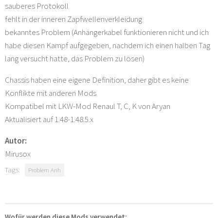
sauberes Protokoll
fehlt in der inneren Zapfwellenverkleidung
bekanntes Problem (Anhängerkabel funktionieren nicht und ich
habe diesen Kampf aufgegeben, nachdem ich einen halben Tag
lang versucht hatte, das Problem zu lösen)
Chassis haben eine eigene Definition, daher gibt es keine
Konflikte mit anderen Mods
Kompatibel mit LKW-Mod Renaul T, C, K von Aryan
Aktualisiert auf 1.48-1.48.5.x
Autor:
Mirusox
Tags:
Problem Anh
Wofür werden diese Mods verwendet: