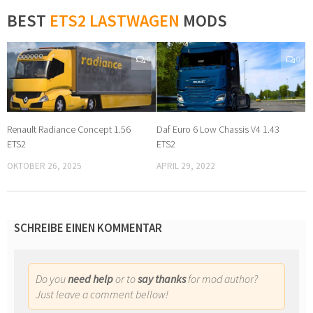
BEST
ETS2 LASTWAGEN
MODS
0
0
Renault Radiance Concept 1.56
Daf Euro 6 Low Chassis V4 1.43
ETS2
ETS2
OKTOBER 26, 2025
APRIL 29, 2022
SCHREIBE EINEN KOMMENTAR
Do you
need help
or to
say thanks
for mod author?
Just leave a comment bellow!