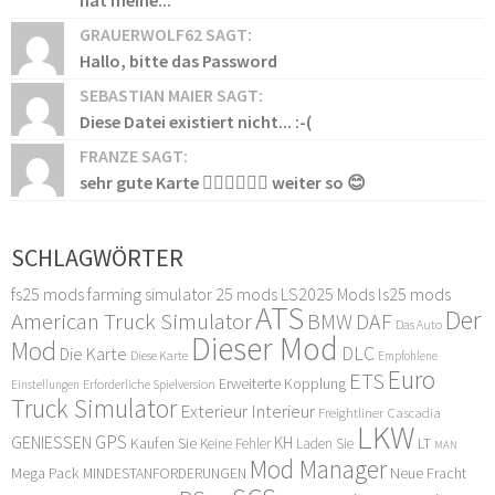
hat meine...
GRAUERWOLF62 SAGT:
Hallo, bitte das Password
SEBASTIAN MAIER SAGT:
Diese Datei existiert nicht... :-(
FRANZE SAGT:
sehr gute Karte 👍🏻👍🏻👍🏻 weiter so 😊
SCHLAGWÖRTER
fs25 mods
farming simulator 25 mods
LS2025 Mods
ls25 mods
ATS
Der
American Truck Simulator
DAF
BMW
Das Auto
Dieser Mod
Mod
DLC
Die Karte
Diese Karte
Empfohlene
Euro
ETS
Erweiterte Kopplung
Erforderliche Spielversion
Einstellungen
Truck Simulator
Exterieur Interieur
Freightliner Cascadia
LKW
GPS
GENIESSEN
KH
Kaufen Sie
LT
Keine Fehler
Laden Sie
MAN
Mod Manager
Mega Pack
Neue Fracht
MINDESTANFORDERUNGEN