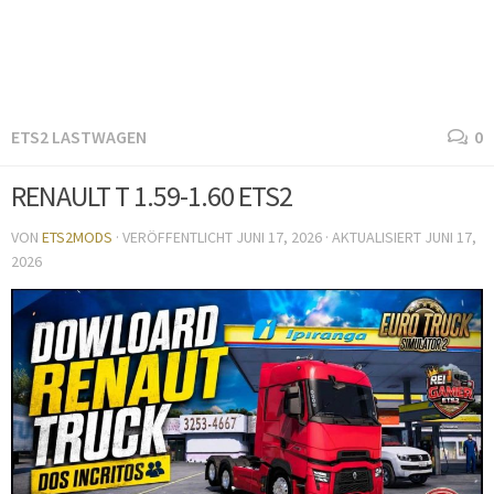
ETS2 LASTWAGEN
0
RENAULT T 1.59-1.60 ETS2
VON
ETS2MODS
· VERÖFFENTLICHT
JUNI 17, 2026
· AKTUALISIERT
JUNI 17,
2026